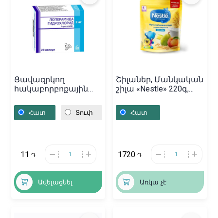
Ցավազրկող
Շիլաներ, Մանկական
հակաբորբոքային
շիլա «Nestle» 220գ,
դեղամիջոցներ,
Ռուսաստան
Դեղապատիճներ
Հատ
Տուփ
Հատ
«Лоперамида» 2մգ,
Բելառուս
11
1720
֏
֏
Ավելացնել
Առկա չէ