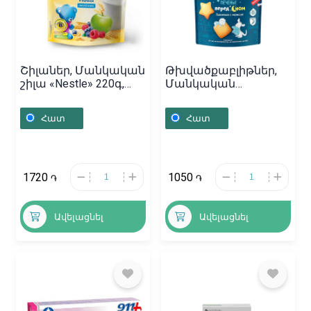
Շիլաներ, Մանկական
Թխվածքաբլիթներ,
շիլա «Nestle» 220գ,
Մանկական
Ռուսաստան
թխվածքաբլիթներ
«Фруто Няня» 120գ,
Հատ
Հատ
Ռուսաստան
1720
1050
֏
֏
Ավելացնել
Ավելացնել