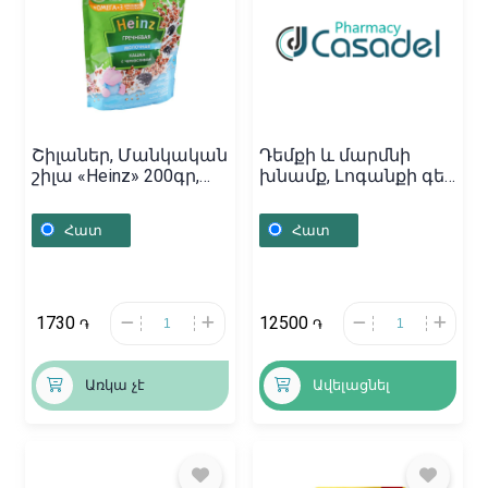
Շիլաներ, Մանկական
Դեմքի և մարմնի
շիլա «Heinz» 200գր,
խնամք, Լոգանքի գել
Ռուսաստան
մանկական
«Ջանազյան»
Հատ
Հատ
0+/500մլ, Հայաստան
1730
12500
֏
֏
Առկա չէ
Ավելացնել