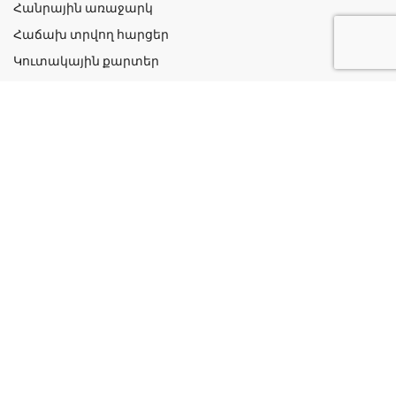
Հանրային առաջարկ
Հաճախ տրվող հարցեր
Կուտակային քարտեր
Շահավետ ակցիաներ
Կոնտակտներ
Գաղտնիության քաղաքականություն
Կատեգորիաներ
Դեղորայք
Բուժական Պարագաներ
Դեղաբույսեր և Յուղեր
Խնամք և Հիգիենա
Մանկական
Ինֆորմացիա