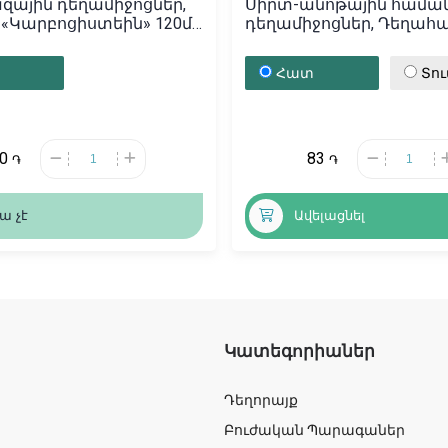
ային դեղամիջոցներ,
Սիրտ-անոթային համա
«Կարբոցիստեին» 120մլ,
դեղամիջոցներ, Դեղահ
ան
«Конкор» 10մգ, Գերման
Հատ
Տո
00
83
֏
֏
ա չէ
Ավելացնել
Կատեգորիաներ
Դեղորայք
Բուժական Պարագաներ