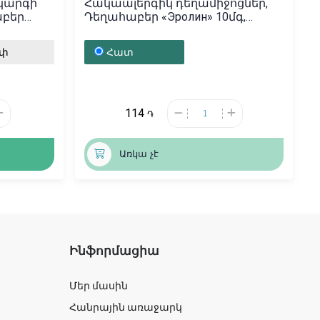
կարգի
Հակաալերգիկ դեղամիջոցներ,
աբեր
Դեղահաբեր «Эролин» 10մգ,
իա
Վենգրիա
ւփ
Հատ
114
֏
Առկա չէ
Ինֆորմացիա
Մեր մասին
Հանրային առաջարկ