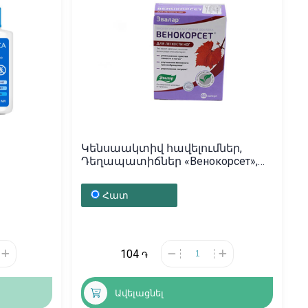
Կենսաակտիվ հավելումներ,
Դեղապատիճներ «Венокорсет»,
Ռուսաստան
Հատ
104
֏
Ավելացնել