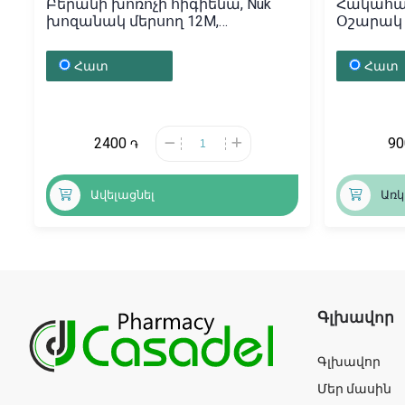
Բերանի խոռոչի հիգիենա, Nuk
Հակահազ
խոզանակ մերսող 12M,
Օշարակ 
Գերմանիա
Հայաստ
Հատ
Հատ
2400
9
֏
Ավելացնել
Առկ
Գլխավոր
Գլխավոր
Մեր մասին