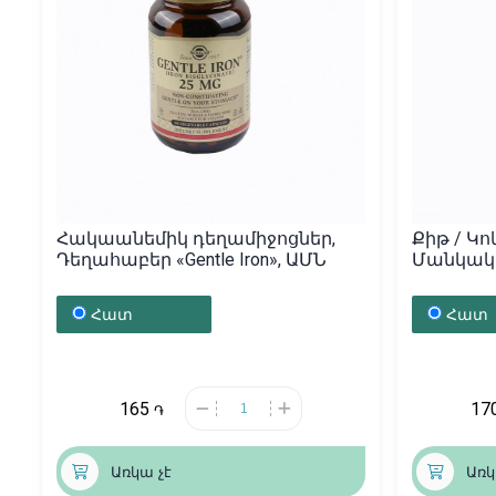
Հակաանեմիկ դեղամիջոցներ,
Քիթ / Կո
Դեղահաբեր «Gentle Iron», ԱՄՆ
Մանկակա
10մլ, Գե
Հատ
Հատ
165
17
֏
Առկա չէ
Առկ