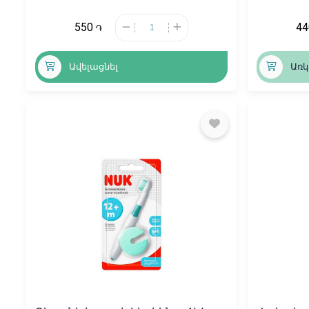
550
4
֏
Ավելացնել
Առկ