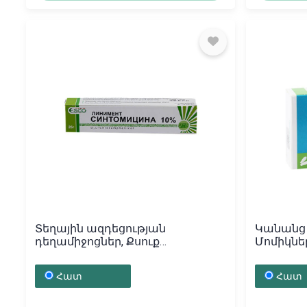
Տեղային ազդեցության
Կանանց 
դեղամիջոցներ, Քսուք
Մոմիկներ
«Սինթոմիցինի»10% / 25գ,
Ռուսաս
Հայաստան
Հատ
Հատ