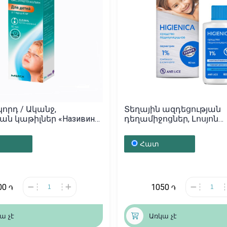
կորդ / Ականջ,
Տեղային ազդեցության
ն կաթիլներ «Називин»
դեղամիջոցներ, Լոսյոն
րմանիա
Հիգիենիկա 1% / 60մլ,
Ռուսաստան
Հատ
00
1050
֏
֏
ա չէ
Առկա չէ