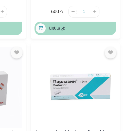
600
֏
Առկա չէ