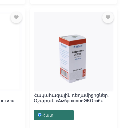
Հակահազային դեղամիջոցներ,
рогил»
Օշարակ «Амброксол-ЭКОлаб»
100մլ, Ռուսաստան
Հատ