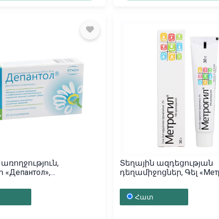
առողջություն,
Տեղային ազդեցության
 «Депантол»,
դեղամիջոցներ, Գել «Мет
տան
30գ, Ռուսաստան
Հատ