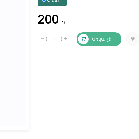
Հատ
200
֏
Առկա չէ