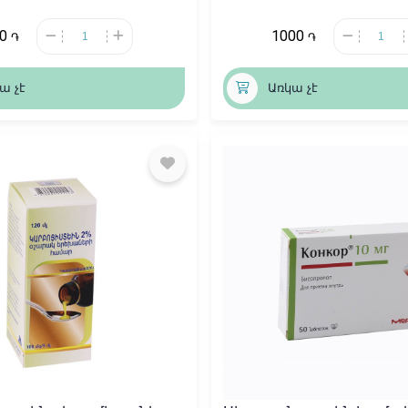
40
1000
֏
֏
ա չէ
Առկա չէ