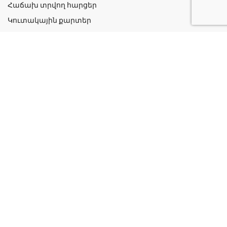
Հաճախ տրվող հարցեր
Կուտակային քարտեր
Շահավետ ակցիաներ
Կոնտակտներ
Գաղտնիության քաղաքականություն
Կատեգորիաներ
Դեղորայք
Բուժական Պարագաներ
Դեղաբույսեր և Յուղեր
Խնամք և Հիգիենա
Մանկական
Ինֆորմացիա