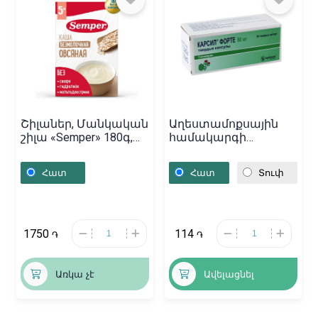
Շիլաներ, Մանկական
Աղեստամոքսային
շիլա «Semper» 180գ,
համակարգի
Ավստրիա
դեղամիջոցներ,
Դեղապատիճներ
Հատ
Հատ
Տուփ
«Карсил Форте» 90մգ,
Բուլղարիա
1750
114
֏
֏
Առկա չէ
Ավելացնել