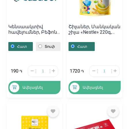
Կենսաակտիվ
Շիլաներ, Մանկական
հավելումներ, Բեֆոնս
շիլա «Nestle» 220գ,
Պրենատալ հաբ N30,
Ռուսաստան
Հայաստան
Հատ
Տուփ
Հատ
190
1720
֏
֏
Ավելացնել
Ավելացնել