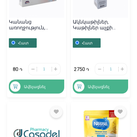
Կանանց
Ակնկաթիլներ,
առողջություն,
Կաթիլներ աչքի
Մոմիկներ «Флазон»
«Офтан Катахром» 10մլ,
500մգ, Հայաստան
Ֆինլանդիա
Հատ
Հատ
80
2750
֏
֏
Ավելացնել
Ավելացնել