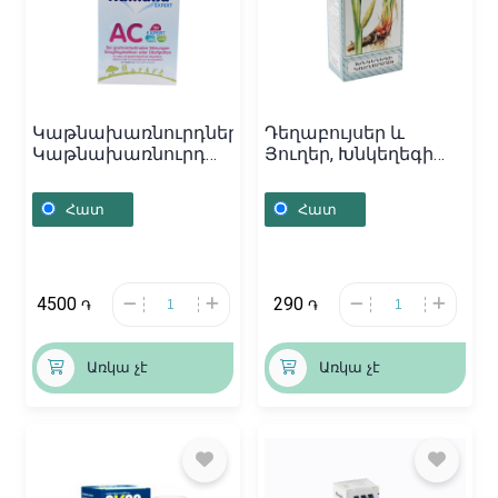
Կաթնախառնուրդներ,
Դեղաբույսեր և
Կաթնախառնուրդ
Յուղեր, Խնկեղեգի
«Humana» AC 300գ,
կոճղարմատ 20գ,
Գերմանիա
Հայաստան
Հատ
Հատ
4500
290
֏
֏
Առկա չէ
Առկա չէ