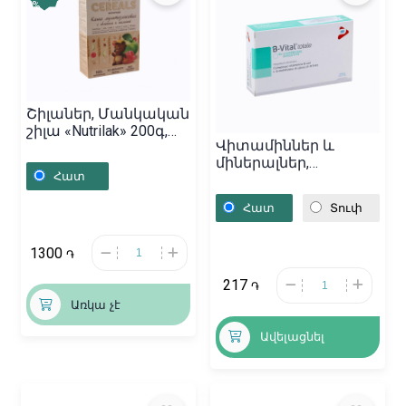
%
Շիլաներ, Մանկական
շիլա «Nutrilak» 200գ,
Վիտամիններ և
Ռուսաստան
միներալներ,
Հատ
Դեղահաբեր «B-Vital»
Totale, Միլան
Հատ
Տուփ
1300
֏
217
֏
Առկա չէ
Ավելացնել