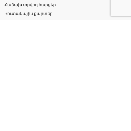
Հաճախ տրվող հարցեր
Կուտակային քարտեր
Շահավետ ակցիաներ
Կոնտակտներ
Գաղտնիության քաղաքականություն
Կատեգորիաներ
Դեղորայք
Բուժական Պարագաներ
Դեղաբույսեր և Յուղեր
Խնամք և Հիգիենա
Մանկական
Ինֆորմացիա