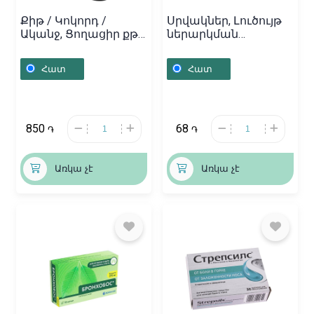
Քիթ / Կոկորդ /
Սրվակներ, Լուծույթ
Ականջ, Ցողացիր քթի
ներարկման
«Тизин» 10մլ,
«Аскорбиновая
Ֆրանսիա
Кислота» 2մլ,
Հատ
Հատ
Ռուսաստան
850
68
֏
֏
Առկա չէ
Առկա չէ