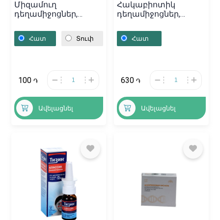
Միզամուղ
Հակաբիոտիկ
դեղամիջոցներ,
դեղամիջոցներ,
Դեղահաբեր «Трифас»
Դեղահաբեր
10մգ, Գերմանիա
«Floxaval» 500մգ,
Հատ
Տուփ
Հատ
Կիպրոս
100
630
֏
֏
Ավելացնել
Ավելացնել