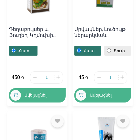
Դեղաբույսեր և
Սրվակներ, Լուծույթ
Յուղեր, Կղմուխի
ներարկման
արմատ / 40գր,
«Дибазол-Дарница»
Հայաստան
1մլ, Ուկրաինա
Հատ
Հատ
Տուփ
450
45
֏
֏
Ավելացնել
Ավելացնել