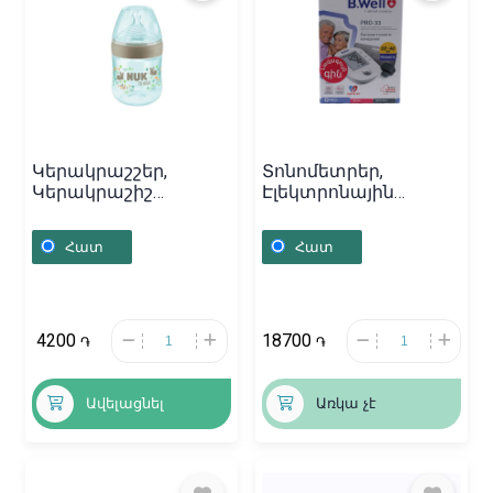
Կերակրաշշեր,
Տոնոմետրեր,
Կերակրաշիշ
Էլեկտրոնային
սիլիկոնե «NUK» 150մլ,
տոնոմետր «B.Well»,
Գերմանիա
Չինաստան
Հատ
Հատ
4200
18700
֏
֏
Ավելացնել
Առկա չէ