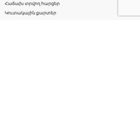
Հաճախ տրվող հարցեր
Կուտակային քարտեր
Շահավետ ակցիաներ
Կոնտակտներ
Գաղտնիության քաղաքականություն
Կատեգորիաներ
Դեղորայք
Բուժական Պարագաներ
Դեղաբույսեր և Յուղեր
Խնամք և Հիգիենա
Մանկական
Ինֆորմացիա