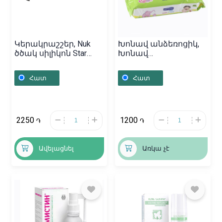
Կերակրաշշեր, Nuk
Խոնավ անձեռոցիկ,
ծծակ սիլիկոն Star
Խոնավ
Night 6-18M+,
անձեռոցիկներ
Գերմանիա
«Septona»,
Հատ
Հատ
Հունաստան
2250
1200
֏
֏
Ավելացնել
Առկա չէ