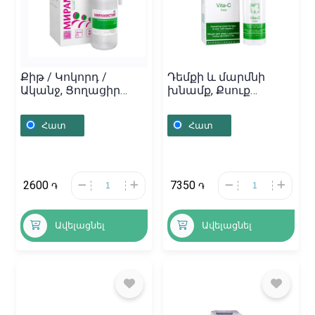
Քիթ / Կոկորդ /
Դեմքի և մարմնի
Ականջ, Ցողացիր
խնամք, Քսուք
«Мирамистин» 50մլ,
աչքերի «Էստե
Ավստրիա
Նատյուր» 30մլ,
Հատ
Հատ
Հայաստան
2600
7350
֏
֏
Ավելացնել
Ավելացնել