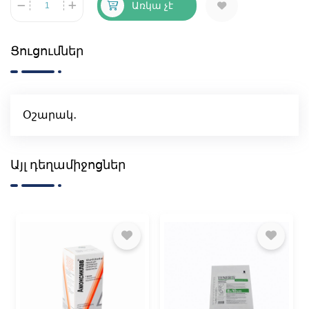
Առկա չէ
Ցուցումներ
Օշարակ․
Այլ դեղամիջոցներ