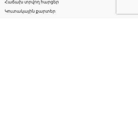
Հաճախ տրվող հարցեր
Կուտակային քարտեր
Շահավետ ակցիաներ
Կոնտակտներ
Գաղտնիության քաղաքականություն
Կատեգորիաներ
Դեղորայք
Բուժական Պարագաներ
Դեղաբույսեր և Յուղեր
Խնամք և Հիգիենա
Մանկական
Ինֆորմացիա