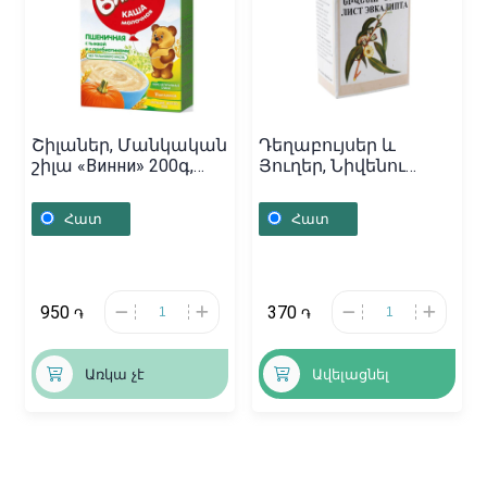
Շիլաներ, Մանկական
Դեղաբույսեր և
շիլա «Винни» 200գ,
Յուղեր, Նիվենու
Ռուսաստան
տերև / 30գր,
Հայաստան
Հատ
Հատ
950
370
֏
֏
Առկա չէ
Ավելացնել