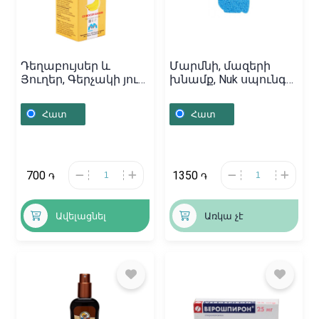
Դեղաբույսեր և
Մարմնի, մազերի
Յուղեր, Գերչակի յուղ
խնամք, Nuk սպունգ
/ 60մլ, Հայաստան
մանկական/
կապույտ, Գերմանիա
Հատ
Հատ
700
1350
֏
֏
Ավելացնել
Առկա չէ