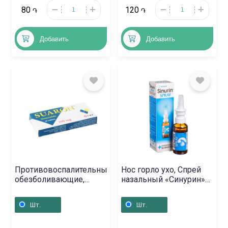
80
120
֏
֏
Добавить
Добавить
Противовоспалительные
Нос горло ухо, Спрей
обезболивающие,
назальный «Синурин»
Таблетки «Суарон» 100
30мл, Լատվիա
мг, Վրաստան
Шт.
Шт.