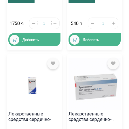
0.01%, Ռումինիա
1750
540
֏
֏
Добавить
Добавить
Лекарственные
Лекарственные
средства сердечно-
средства сердечно-
сосудистой системы, ,
сосудистой системы, ,