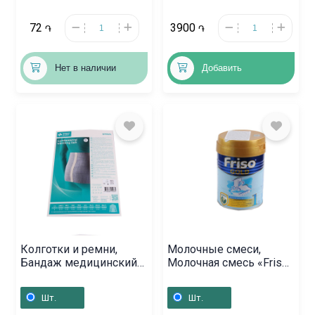
72
3900
֏
֏
Нет в наличии
Добавить
Колготки и ремни,
Молочные смеси,
Бандаж медицинский
Молочная смесь «Friso»
«Тонус Эласт» 2,
Gold / 1 / 400г,
Լատվիա
Հոլանդիա
Шт.
Шт.