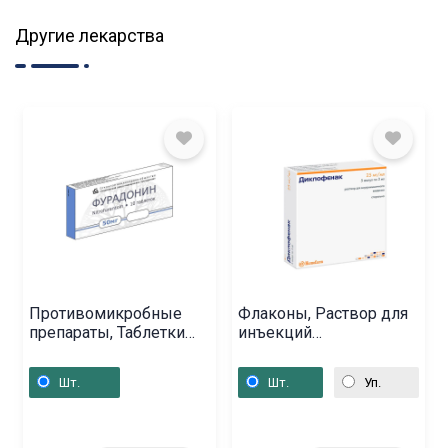
Другие лекарства
Противомикробные
Флаконы, Раствор для
препараты, Таблетки
инъекций
«Фурадонин» 50 мг,
«Диклофенак» 3мл,
Բելառուս
Սերբիա
Шт.
Шт.
Уп.