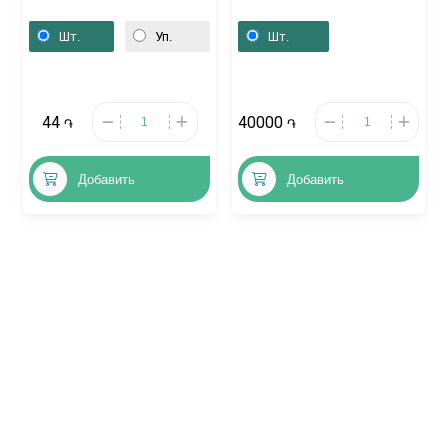
«Тромбо АСС» 75мг,
«Омрон», Չինաստան
Լեհաստան
Шт.
Уп.
Шт.
44
40000
֏
֏
Добавить
Добавить