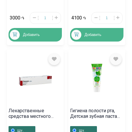
3000
4100
֏
֏
Добавить
Добавить
Лекарственные
Гигиена полости рта,
средства местного
Детская зубная паста
действия, Мазь
«Bobini» 75мл,
«Дипросалик» 15г /
Լեհաստան
Шт.
Шт.