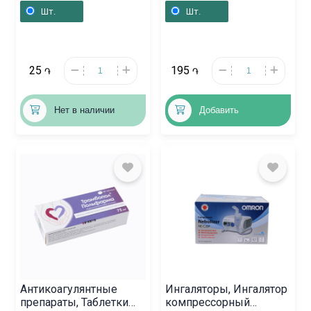
Վենգրիա
Իսպանիա
Шт.
Шт.
25
195
֏
֏
Нет в наличии
Добавить
Антикоагулянтные
Ингаляторы, Ингалятор
препараты, Таблетки
компрессорный