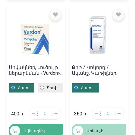
Սրվակներ, Լուծույթ
Քիթ / Կոկորդ /
ներարկման «Vurdon»
Ականջ, Կաթիլներ
3մլ, Եվրոմիություն
ականջի
«Օտորալգին» 5գ,
Հատ
Տուփ
Հատ
Հայաստան
400
360
֏
֏
Ավելացնել
Առկա չէ