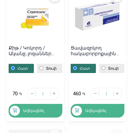
Քիթ / Կոկորդ /
Ցավազրկող
Ականջ, լոզաններ
հակաբորբոքային
Ստրեպսիլս Մեղրով
դեղամիջոցներ,
և Կիտրոնով,
Դեղահաբեր
Հատ
Տուփ
Հատ
Տուփ
Խորվաթիա
«Суматриптин» 50մգ,
Ռուսաստան
70
460
֏
֏
Ավելացնել
Ավելացնել