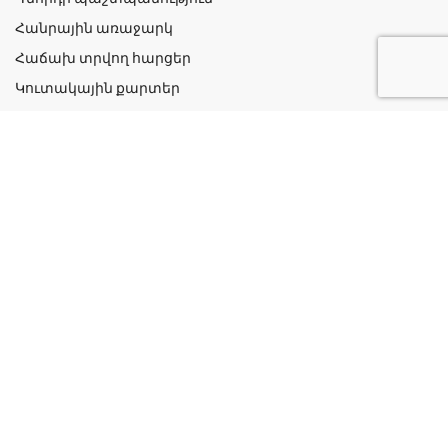
Հանրային առաջարկ
Հաճախ տրվող հարցեր
Կուտակային քարտեր
Շահավետ ակցիաներ
Կոնտակտներ
Գաղտնիության քաղաքականություն
Կատեգորիաներ
Դեղորայք
Բուժական Պարագաներ
Դեղաբույսեր և Յուղեր
Խնամք և Հիգիենա
Մանկական