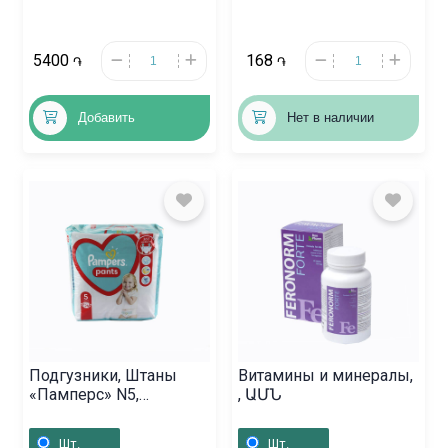
5400
168
֏
֏
Добавить
Нет в наличии
Подгузники, Штаны
Витамины и минералы,
«Памперс» N5,
, ԱՄՆ
Լեհաստան
Шт.
Шт.