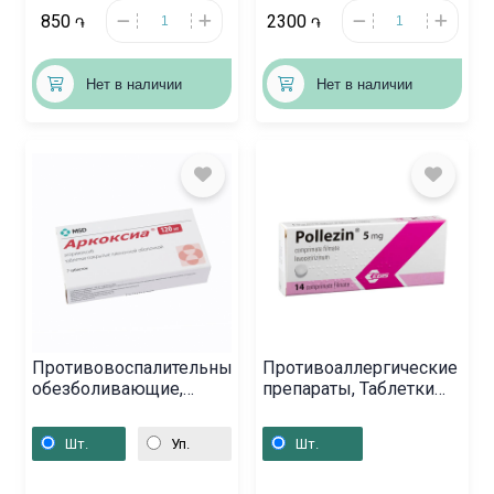
850
2300
֏
֏
Нет в наличии
Нет в наличии
Противовоспалительные
Противоаллергические
обезболивающие,
препараты, Таблетки
Таблетки «Анальгин»
«Поллезин» 5 мг,
500 мг, Նիդերլանդներ
Վենգրիա
Шт.
Уп.
Шт.