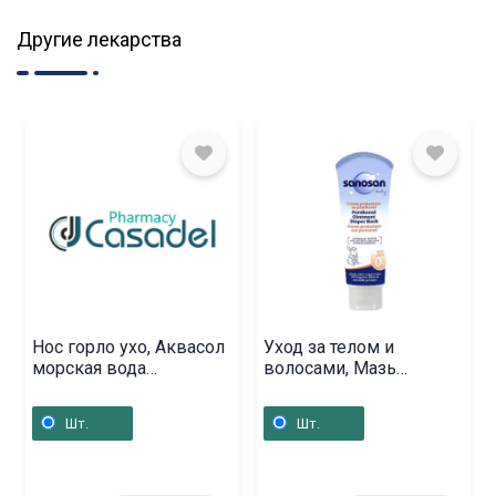
Другие лекарства
Нос горло ухо, Аквасол
Уход за телом и
морская вода
волосами, Мазь
назальный спрей 50мл,
«Саносан» 100 мл,
Ռուսաստան
Գերմանիա
Шт.
Шт.