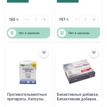
165
197
֏
֏
Нет в наличии
Нет в наличии
Противогельминтные
Биоактивные добавки,
препараты, Капсулы
Биоактивная добавка
«Тройчатка Эвалар»,
«Chela-Zinc» ,