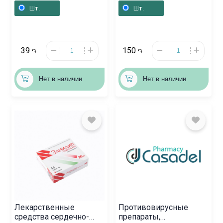
Ռուսաստան
Լեհաստան
Шт.
Шт.
39
150
֏
֏
Нет в наличии
Нет в наличии
Лекарственные
Противовирусные
средства сердечно-
препараты,