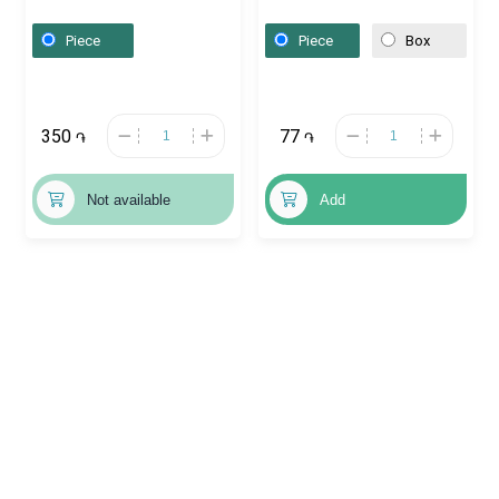
500cm, Չինաստան
Վենգրիա
Piece
Piece
Box
350
77
֏
֏
Not available
Add