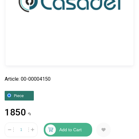
Article: 00-00004150
Piece
1850
֏
Add to Cart