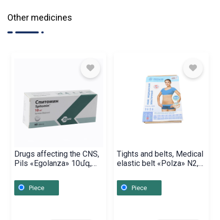
Other medicines
Drugs affecting the CNS,
Tights and belts, Medical
Pils «Egolanza» 10մգ,
elastic belt «Polza» N2,
Վենգրիա
Բելառուս
Piece
Piece