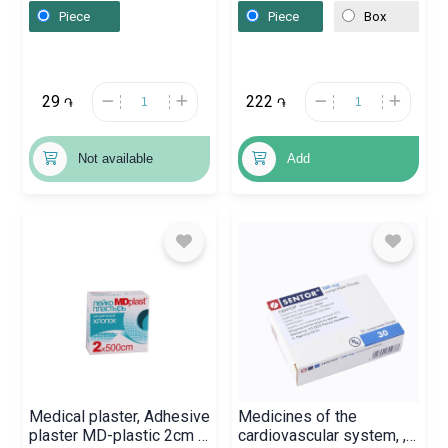
Մեծ Բրիտանիա
Piece
Piece
Box
29
222
֏
֏
Not available
Add
Medical plaster, Adhesive
Medicines of the
plaster MD-plastic 2cm x
cardiovascular system, ,