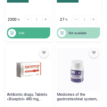
Հերցոգովինիա
2300
27
֏
֏
Add
Not available
Antibiotic drugs, Tablets
Medicines of the
«Biseptol» 480 mg,
gastrointestinal system,
Լեհաստան
Capsules «Brevofitabs» ,