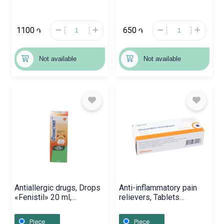
1100
650
֏
֏
Not available
Not available
Antiallergic drugs, Drops
Anti-inflammatory pain
«Fenistil» 20 ml,
relievers, Tablets
Շվեյցարիա
«Ibuprofen Denk» 400
mg, Բոսնիա և
Piece
Piece