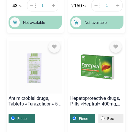
43
2150
֏
֏
Not available
Not available
Antimicrobial drugs,
Hepatoprotective drugs,
Tablets «Furazolidon» 50
Pills «Heptral» 400mg,
mg, Բելառուս
Իտալիա
Piece
Piece
Box