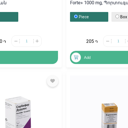
ան
Forte» 1000 mg, Պորտու
Piece
Box
80
205
֏
֏
Add