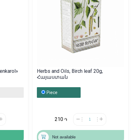
Fenkarol»
Herbs and Oils, Birch leaf 20g,
Հայաստան
Piece
210
֏
Not available