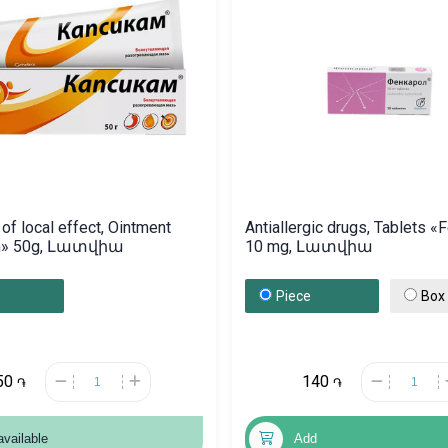
of local effect, Ointment
Antiallergic drugs, Tablets «
m» 50g, Լատվիա
10 mg, Լատվիա
Piece
Box
50
140
֏
֏
available
Add