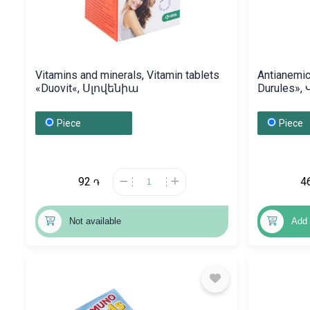
Vitamins and minerals, Vitamin tablets
Antianemic
«Duovit«, Սլովենիա
Durules»
Piece
Piece
92
4
֏
Not available
Add