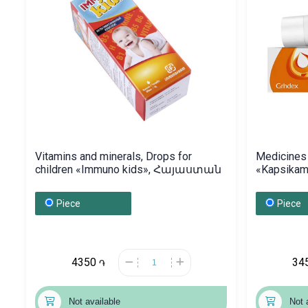
Vitamins and minerals, Drops for
Medicines 
children «Immuno kids», Հայաստան
«Kapsika
Piece
Piece
4350
34
֏
Not available
Not 