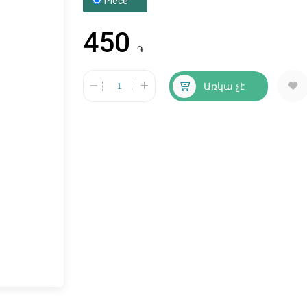
Piece
450
֏
Առկա չէ