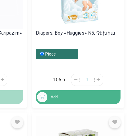
«Karipazim»
Diapers, Boy «Huggies» N5, Չեխիա
Piece
105
֏
Add