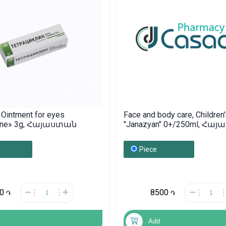
 Ointment for eyes
Face and body care, Children'
line» 3g, Հայաստան
"Janazyan" 0+/250ml, Հա
Piece
50
8500
֏
֏
Add