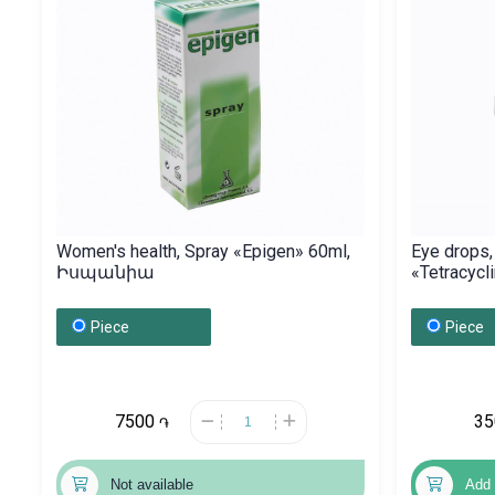
Women's health, Spray «Epigen» 60ml,
Eye drops,
Իսպանիա
«Tetracyc
Piece
Piece
7500
3
֏
Not available
Add