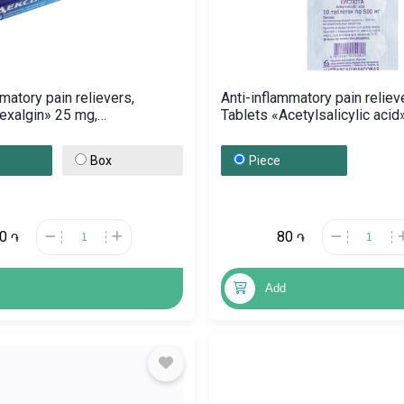
matory pain relievers,
Anti-inflammatory pain reliev
exalgin» 25 mg,
Tablets «Acetylsalicylic acid
իա
Բելառուս
Box
Piece
90
80
֏
֏
Add