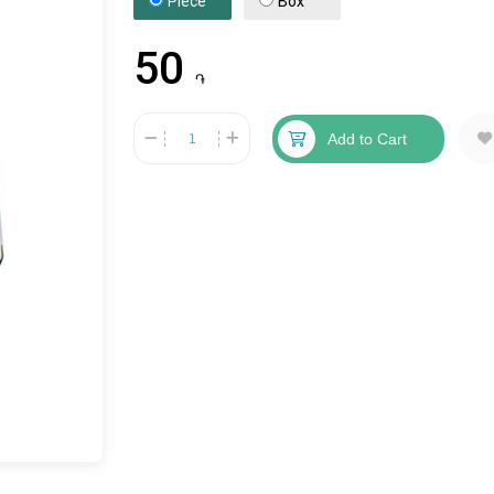
Piece
Box
50
֏
Add to Cart