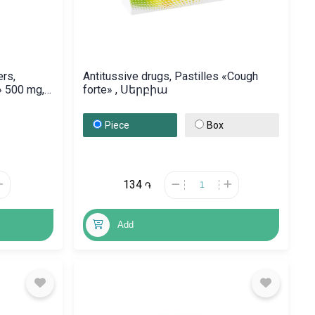
ers,
Antitussive drugs, Pastilles «Cough
» 500 mg,
forte» , Սերբիա
Piece
Box
134
֏
Add