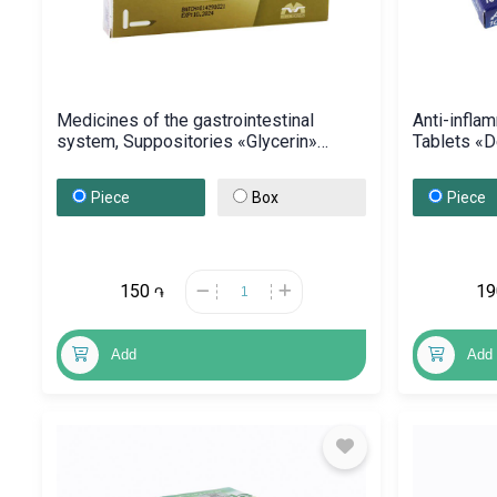
Medicines of the gastrointestinal
Anti-inflam
system, Suppositories «Glycerin»
Tablets «D
2.11g, Հայաստան
Գերման
Piece
Box
Piece
150
1
֏
Add
Add