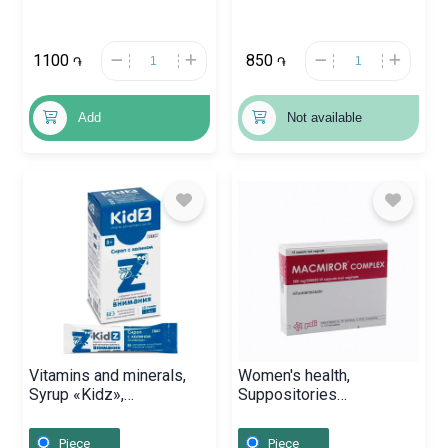
1100
850
֏
֏
Add
Not available
Vitamins and minerals,
Women's health,
Syrup «Kidz»,
Suppositories
Ռուսաստան
«Macmiror» 500mg,
Ֆինլանդիա
Piece
Piece