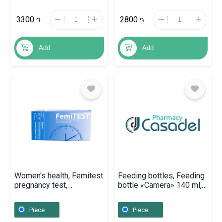
3300
2800
֏
֏
Add
Add
Women's health, Femitest
Feeding bottles, Feeding
pregnancy test,
bottle «Camera» 140 ml,
Ռուսաստան
Թայվան
Piece
Piece