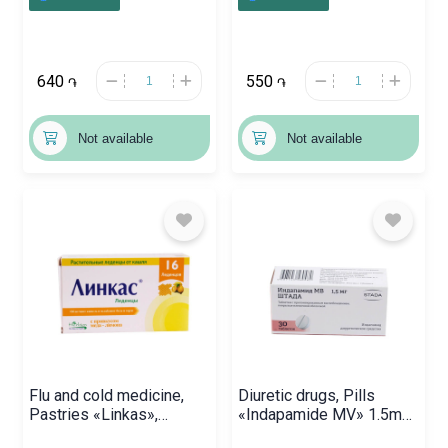
640
550
֏
֏
Not available
Not available
Flu and cold medicine,
Diuretic drugs, Pills
Pastries «Linkas»,
«Indapamide MV» 1.5mg,
Պակիստան
Ռուսաստան