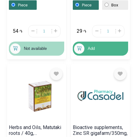
Piece
Piece
Box
54
29
֏
֏
Not available
Add
Herbs and Oils, Matutaki
Bioactive supplements,
roots / 40g,
Zinc SR gigafarm/350mg,