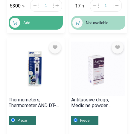
5300
17
֏
֏
Add
Not available
Thermometers,
Antitussive drugs,
Thermometer AND DT-
Medicine powder
624,
«Azimak» 200մգ/5ml,
Վրաստան
Piece
Piece