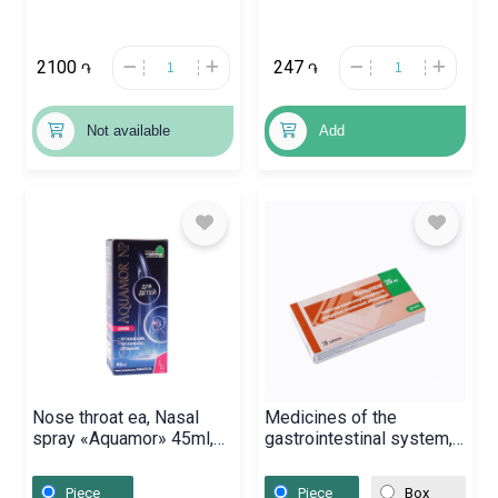
2100
247
֏
֏
Not available
Add
Nose throat ea, Nasal
Medicines of the
spray «Aquamor» 45ml,
gastrointestinal system,
Հայաստան
Pils «Nolpaza» 20mg,
Ռուսաստան
Piece
Piece
Box