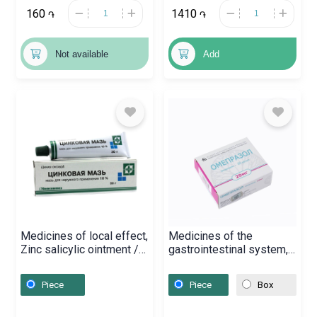
160
1410
֏
֏
Not available
Add
Medicines of local effect,
Medicines of the
Zinc salicylic ointment /
gastrointestinal system,
30g, Հայաստան
Capsules «Omeprazole»
20mg, Բելառուս
Piece
Piece
Box