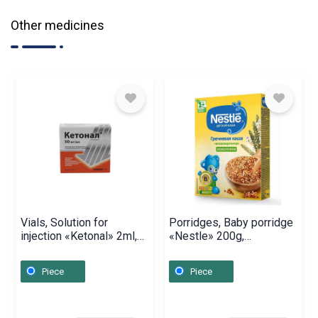
Other medicines
Vials, Solution for
Porridges, Baby porridge
injection «Ketonal» 2ml,
«Nestle» 200g,
Սլովենիա
Ռուսաստան
Piece
Piece