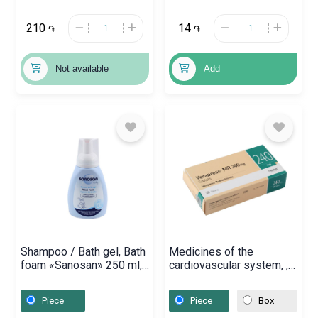
210
14
֏
֏
Not available
Add
Shampoo / Bath gel, Bath
Medicines of the
foam «Sanosan» 250 ml,
cardiovascular system, ,
Գերմանիա
Եվրոմիություն
Piece
Piece
Box