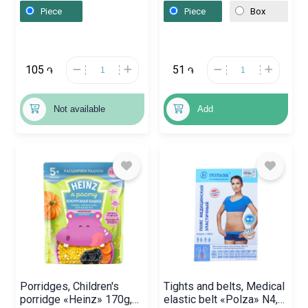
Piece
Piece
Box
105
51
֏
֏
Not available
Add
Porridges, Children's
Tights and belts, Medical
porridge «Heinz» 170g,
elastic belt «Polza» N4,