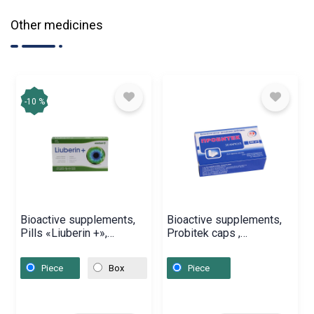
Other medicines
-10 %
Bioactive supplements,
Bioactive supplements,
Pills «Liuberin +»,
Probitek caps ,
Լիտվա
Վրաստան
Piece
Box
Piece