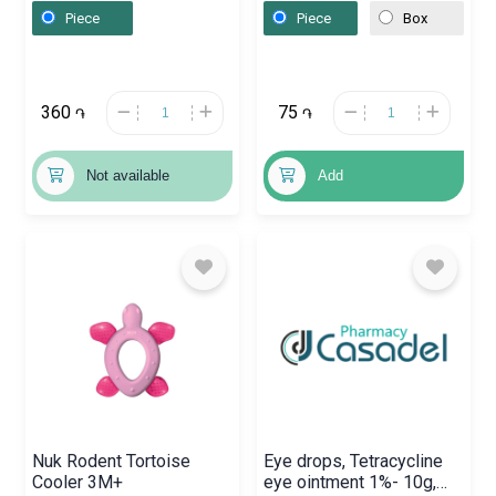
Հայաստան
Piece
Piece
Box
360
75
֏
֏
Not available
Add
Nuk Rodent Tortoise
Eye drops, Tetracycline
Cooler 3M+
eye ointment 1%- 10g,