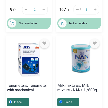
97
167
֏
֏
Not available
Not available
Tonometers, Tonometer
Milk mixtures, Milk
with mechanical
mixture «NAN» 1 /800g,
stethoscope AND UA-
Ռուսաստան
100, Ռուսաստան
Piece
Piece