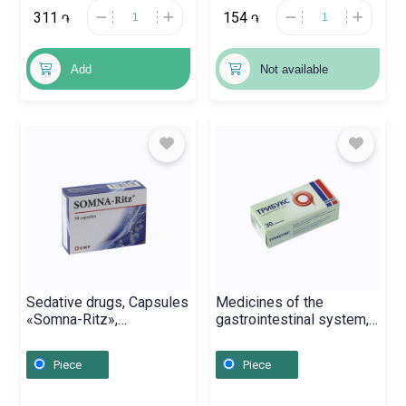
311
154
֏
֏
Add
Not available
Sedative drugs, Capsules
Medicines of the
«Somna-Ritz»,
gastrointestinal system,
Վրաստան
Pills «Tribux»,
Լեհաստան
Piece
Piece