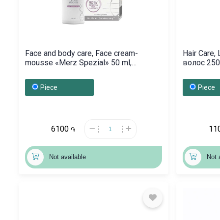
Face and body care, Face cream-
Hair Care
mousse «Merz Spezial» 50 ml,
волос 2
Գերմանիա
Piece
Piece
6100
11
֏
Not available
Not 