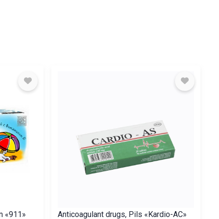
en «911»
Anticoagulant drugs, Pils «Kardio-АС»