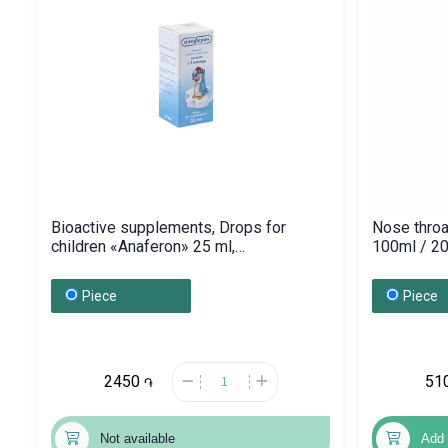
Bioactive supplements, Drops for
Nose throa
children «Anaferon» 25 ml,
100ml / 
Ռուսաստան
Piece
Piece
2450
51
֏
Not available
Add