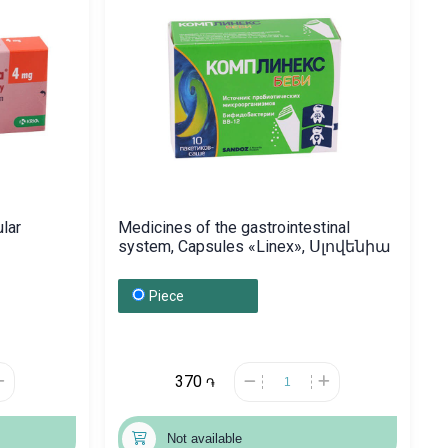
lar
Medicines of the gastrointestinal
system, Capsules «Linex», Սլովենիա
Piece
370
֏
Not available