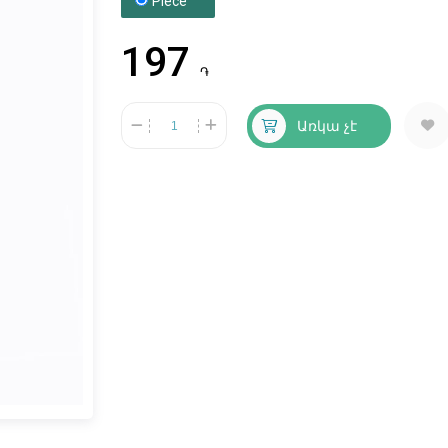
Piece
197
֏
Առկա չէ