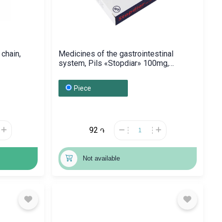
chain,
Medicines of the gastrointestinal
system, Pils «Stopdiar» 100mg,
Վենգրիա
Piece
92
֏
Not available