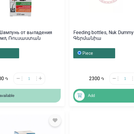
, Шампунь от выпадения
Feeding bottles, Nuk Dummy 
50мл, Ռուսաստան
Գերմանիա
Piece
00
2300
֏
֏
available
Add