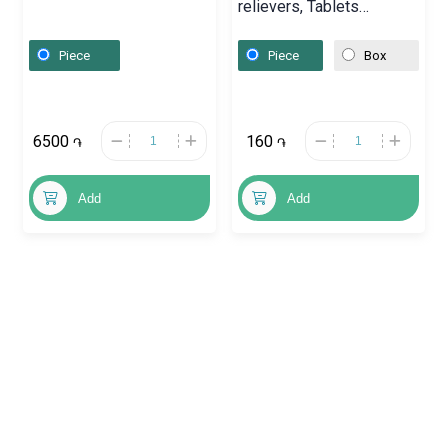
relievers, Tablets
«Driptan» 5 mg,
Գերմանիա
Piece
Piece
Box
6500
160
֏
֏
Add
Add