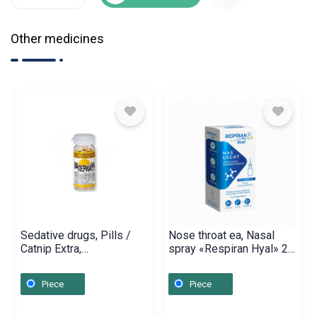
Other medicines
Sedative drugs, Pills /
Nose throat ea, Nasal
Catnip Extra,
spray «Respiran Hyal» 20
Ռուսաստան
ml, Ռումինիա
Piece
Piece