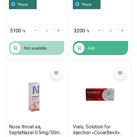
200 ml, Հայաստան
Piece
Piece
5100
3200
֏
֏
Not available
Add
Nose throat ea,
Vials, Solution for
SeptaNazal 0.5mg/50mg
injection «CocarBevit»