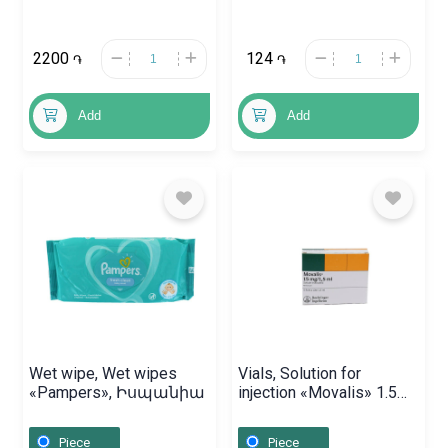
2200
124
֏
֏
Add
Add
Wet wipe, Wet wipes
Vials, Solution for
«Pampers», Իսպանիա
injection «Movalis» 1.5ml,
Գերմանիա
Piece
Piece