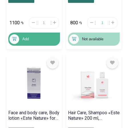
1100
800
֏
֏
Add
Not available
Face and body care, Body
Hair Care, Shampoo «Este
lotion «Este Nature» for
Nature» 200 ml,
dry and sensitive skin
Հայաստան