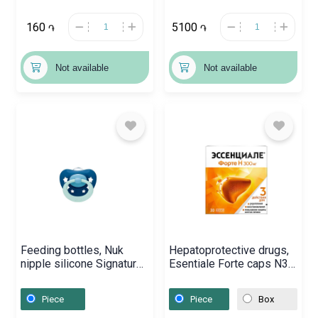
160
5100
֏
֏
Not available
Not available
Feeding bottles, Nuk
Hepatoprotective drugs,
nipple silicone Signature
Esentiale Forte caps N30,
0-6 M, Գերմանիա
Գերմանիա
Piece
Piece
Box