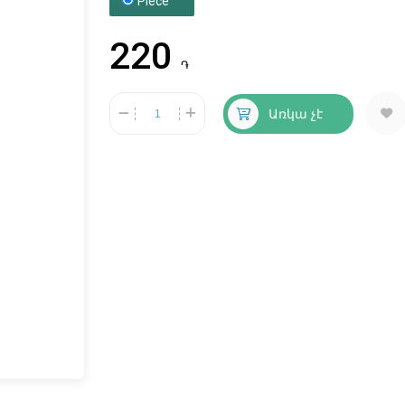
Piece
220
֏
Առկա չէ