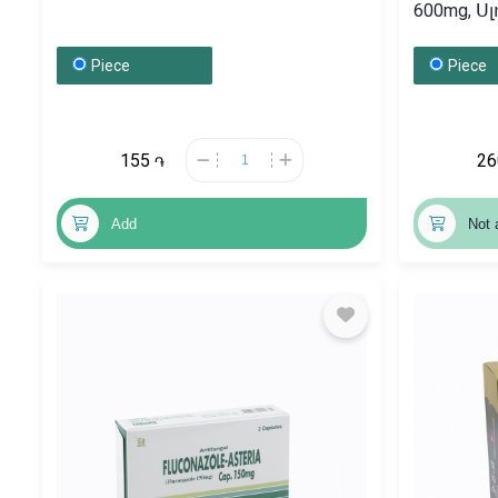
600mg, Ս
Piece
Piece
155
2
֏
Add
Not 