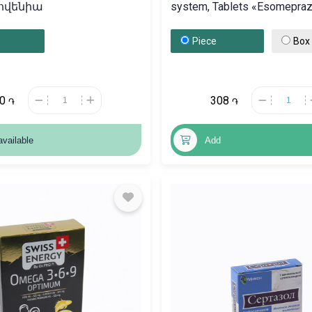
լովենիա
system, Tablets «Esomepraz
40mg, Գերմանիա
Piece
Box
60
308
֏
֏
available
Add