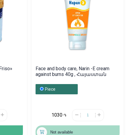
Friso»
Face and body care, Narin -E cream
against burns 40g , Հայաստան
Piece
1030
֏
Not available