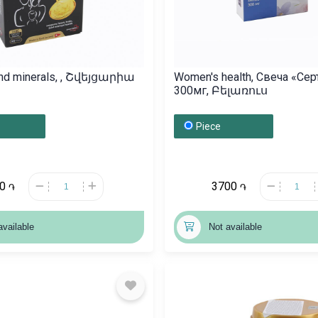
and minerals, , Շվեյցարիա
Women's health, Свеча «Сер
300мг, Բելառուս
Piece
00
3700
֏
֏
available
Not available