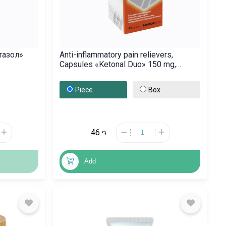
тазол»
Anti-inflammatory pain relievers,
Capsules «Ketonal Duo» 150 mg,
Սլովենիա
Piece
Box
46
֏
Add