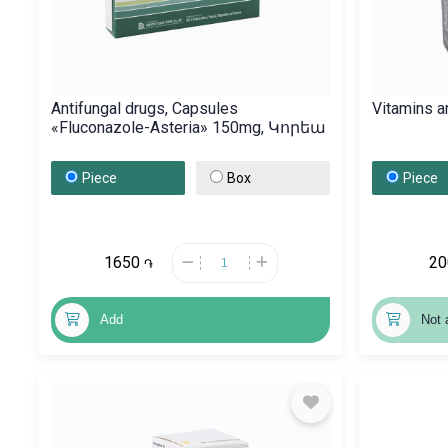
Antifungal drugs, Capsules
Vitamins 
«Fluconazole-Asteria» 150mg, Կորեա
Piece
Box
Piece
1650
2
֏
Add
Not 