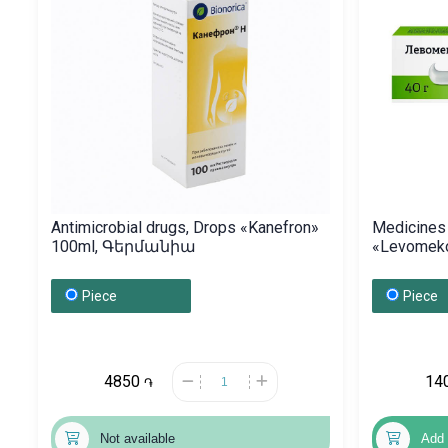
Antimicrobial drugs, Drops «Kanefron»
Medicines 
100ml, Գերմանիա
«Levomek
Piece
Piece
4850
14
֏
Not available
Add