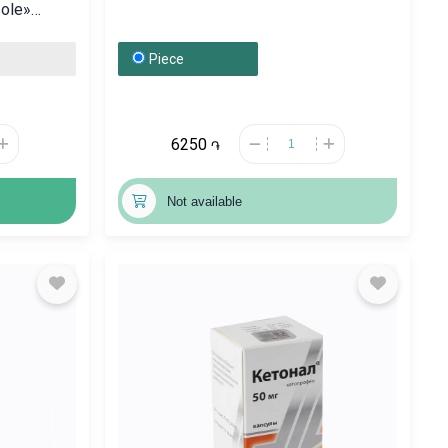
ole»
Piece
6250
֏
Not available