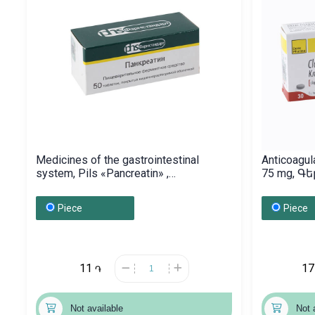
Medicines of the gastrointestinal
Anticoagul
system, Pils «Pancreatin» ,
75 mg, 
Ռուսաստան
Piece
Piece
11
1
֏
Not available
Not 