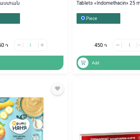
եհաստան
Tablets «Indomethacin» 25 m
Բուլղարիա
Piece
50
450
֏
֏
Add