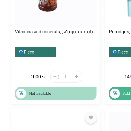
Vitamins and minerals, , Հայաստան
Porridge
Piece
Piece
1000
14
֏
Not available
Add