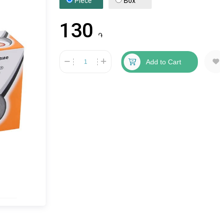
Piece
Box
130
֏
Add to Cart