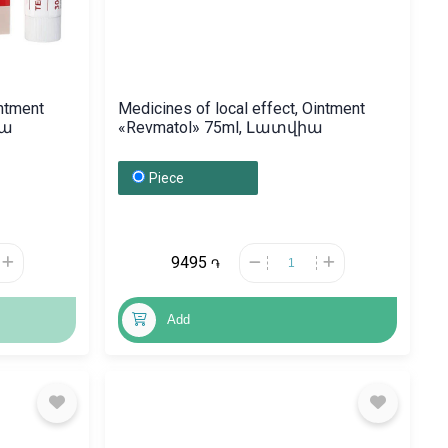
intment
Medicines of local effect, Ointment
իա
«Revmatol» 75ml, Լատվիա
Piece
9495
֏
Add