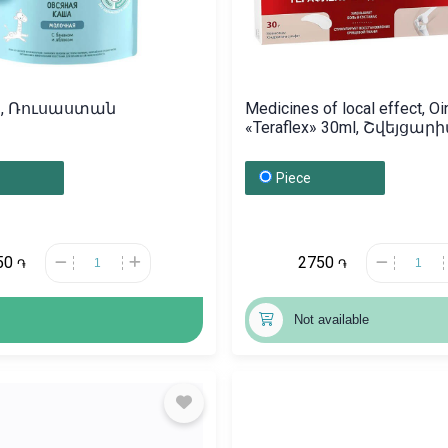
s, , Ռուսաստան
Medicines of local effect, O
«Teraflex» 30ml, Շվեյցար
Piece
50
2750
֏
֏
Not available