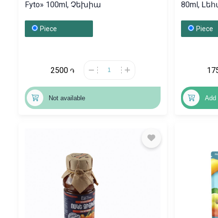
Fyto» 100ml, Չեխիա
80ml, Լ
Piece
Piece
2500
17
֏
Not available
Add