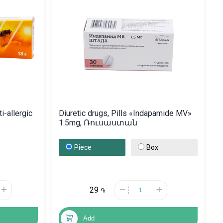
i-allergic
Diuretic drugs, Pills «Indapamide MV»
1.5mg, Ռուսաստան
Piece
Box
29
֏
Add