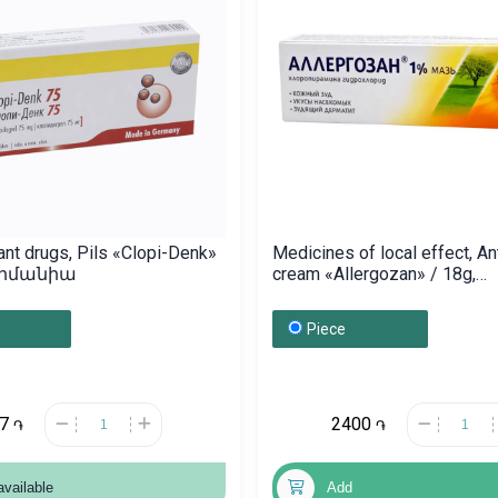
ant drugs, Pils «Clopi-Denk»
Medicines of local effect, Ant
Գերմանիա
cream «Allergozan» / 18g,
Բուլղարիա
Piece
77
2400
֏
֏
available
Add