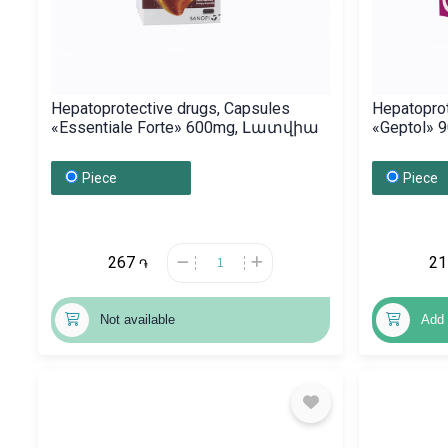
Hepatoprotective drugs, Capsules
Hepatoprot
«Essentiale Forte» 600mg, Լատվիա
«Geptol» 
Piece
Piece
267
2
֏
Not available
Add