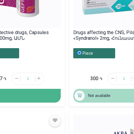
ective drugs, Capsules
Drugs affecting the CNS, Pil
900mg, ԱՄՆ
«Syndranol» 2mg, Հունա
Piece
17
300
֏
֏
Not available