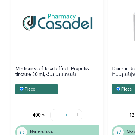
Medicines of local effect, Propolis
Diuretic dr
tincture 30 ml, Հայաստան
Իսպան
Piece
Piece
400
1
֏
Not available
Not 