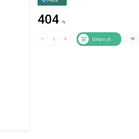
Piece
404
֏
Առկա չէ