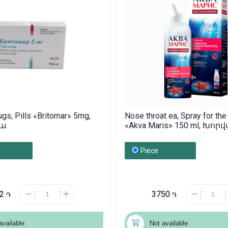
ugs, Pills «Britomar» 5mg,
Nose throat ea, Spray for th
իա
«Akva Maris» 150 ml, Խո
Piece
22
3750
֏
֏
available
Not available