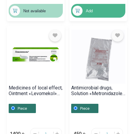
Not available
Add
Medicines of local effect,
Antimicrobial drugs,
Ointment «Levomekol»
Solution «Metronidazole»
40g, Ռուսաստան
0.5% 100 ml,
Հայաստան
Piece
Piece
1400
450