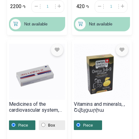
2200
420
֏
֏
Not available
Not available
Medicines of the
Vitamins and minerals, ,
cardiovascular system,
Շվեյցարիա
Pills «Enalapril» 10/25
mg, Հայաստան
Piece
Box
Piece