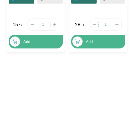
15
28
֏
֏
Add
Add