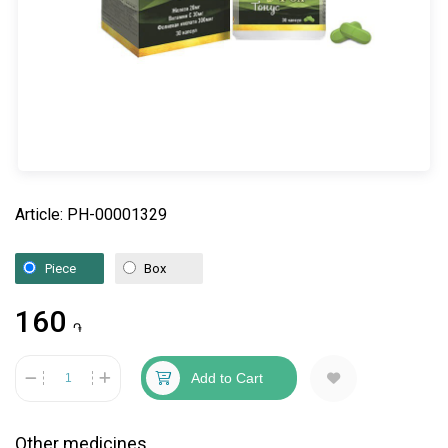
Article: PH-00001329
Piece
Box
160
֏
Add to Cart
Other medicines