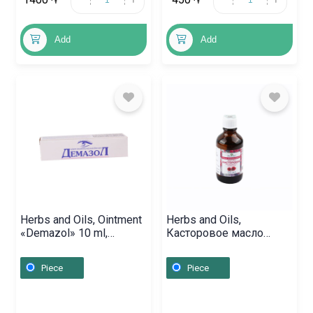
֏
֏
Add
Add
Herbs and Oils, Ointment
Herbs and Oils,
«Demazol» 10 ml,
Касторовое масло
Ռուսաստան
«Миррола» 25мл,
Ռուսաստան
Piece
Piece