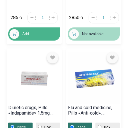
285
2850
֏
֏
Add
Not available
Diuretic drugs, Pills
Flu and cold medicine,
«Indapamide» 1.5mg,
Pills «Anti-cold»,
Բելառուս
Հայաստան
Piece
Box
Piece
Box