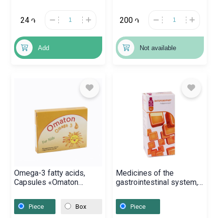
24
200
֏
֏
Add
Not available
Omega-3 fatty acids,
Medicines of the
Capsules «Omaton
gastrointestinal system,
Omega», Իսպանիա
Capsules «Enterofuril»
200mg, Բոսնիա և
Piece
Box
Piece
Հերցոգովինիա