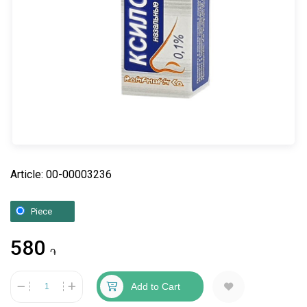
Article: 00-00003236
Piece
580
֏
Add to Cart