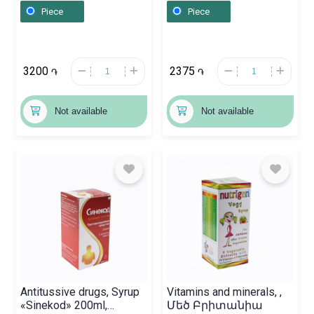
Piece
Piece
3200
2375
֏
֏
Not available
Not available
Antitussive drugs, Syrup
Vitamins and minerals, ,
«Sinekod» 200ml,
Մեծ Բրիտանիա