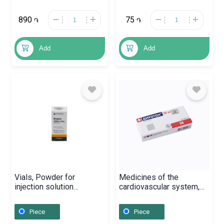
890
75
֏
֏
Add
Add
Vials, Powder for
Medicines of the
injection solution
cardiovascular system,
«Meropenem» 500mg,
Tablets «Diroton» 10 mg,
Կորեա
Վենգրիա
Piece
Piece