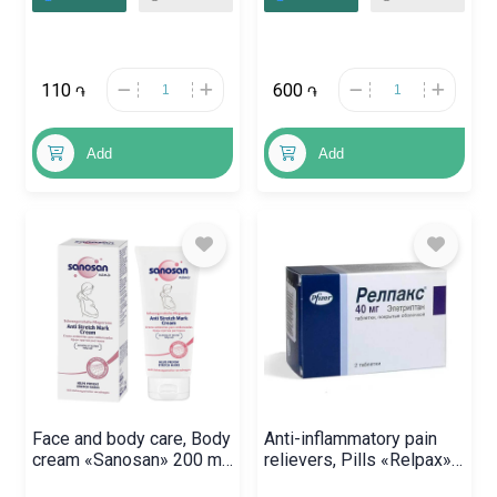
110
600
֏
֏
Add
Add
Face and body care, Body
Anti-inflammatory pain
cream «Sanosan» 200 ml,
relievers, Pills «Relpax»
Գերմանիա
40 mg, Գերմանիա