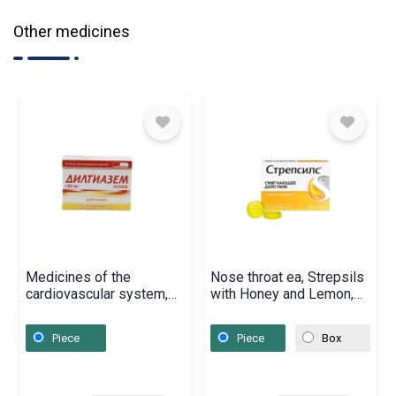
Other medicines
Medicines of the
Nose throat ea, Strepsils
cardiovascular system,
with Honey and Lemon,
Capsules «Diltiazem»
Խորվաթիա
180 mg, Ռումինիա
Piece
Piece
Box