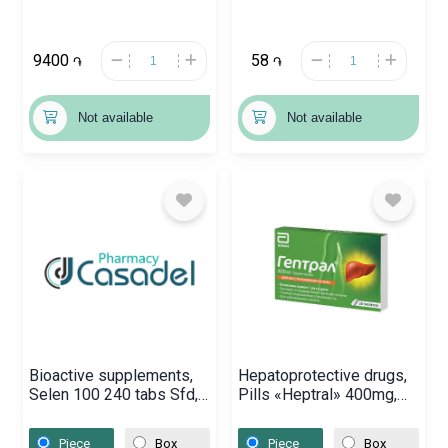
9400
58
֏
֏
Not available
Not available
Bioactive supplements,
Hepatoprotective drugs,
Selen 100 240 tabs Sfd,
Pills «Heptral» 400mg,
Լեհաստան
Իտալիա
Piece
Box
Piece
Box