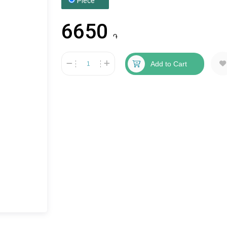
Piece
6650
֏
Add to Cart