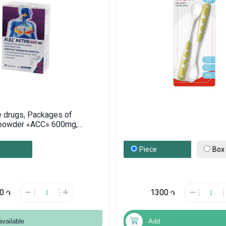
e drugs, Packages of
 powder «ACC» 600mg,
իա
Piece
Box
00
1300
֏
֏
available
Add