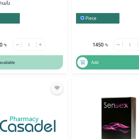
տան
Piece
30
1450
֏
֏
available
Add