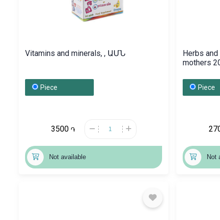
Vitamins and minerals, , ԱՄՆ
Herbs and 
mothers 
Piece
Piece
3500
27
֏
Not available
Not 