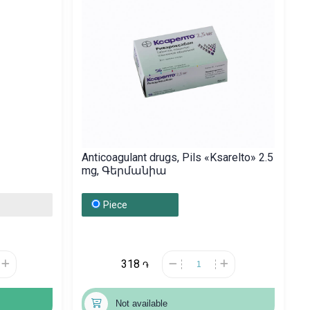
Anticoagulant drugs, Pils «Ksarelto» 2.5
mg, Գերմանիա
Piece
318
֏
Not available