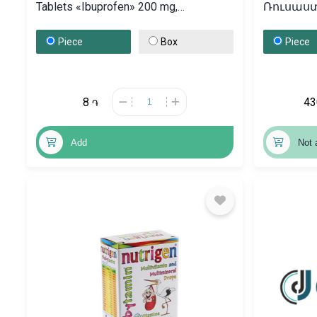
Tablets «Ibuprofen» 200 mg,
Ռուսաս
Բելառուս
Piece
Box
Piece
8
4
֏
Add
Not 