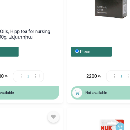
Oils, Hipp tea for nursing
200g, Ավստրիա
Piece
00
2200
֏
֏
available
Not available