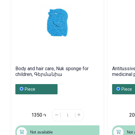
Body and hair care, Nuk sponge for
Antitussiv
children, Գերմանիա
medicinal
Գերման
Piece
Piece
1350
2
֏
Not available
Not 