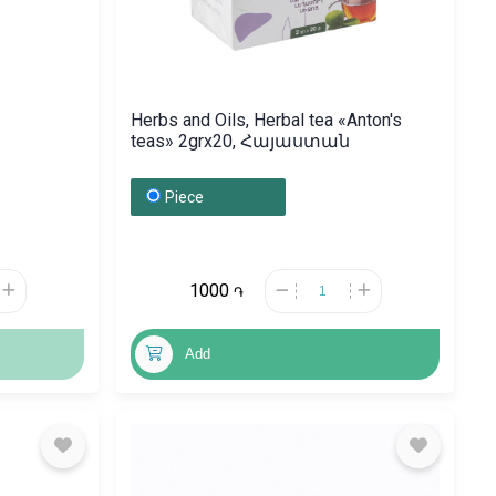
Herbs and Oils, Herbal tea «Anton's
teas» 2grx20, Հայաստան
Piece
1000
֏
Add