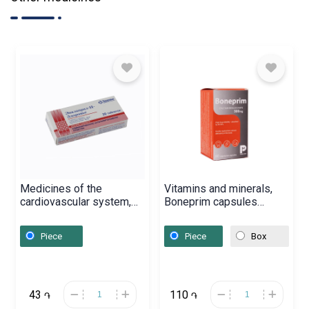
Medicines of the
Vitamins and minerals,
cardiovascular system,
Boneprim capsules
Pills «Enalapril-H» 10/25
500mg x 60,
mg, Ուկրաինա
Լեհաստան
Piece
Piece
Box
43
110
֏
֏