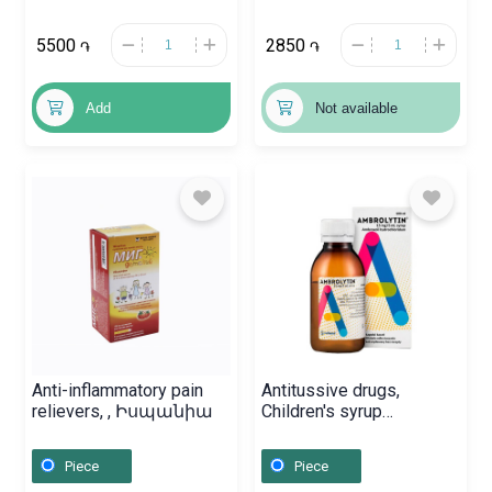
5500
2850
֏
֏
Add
Not available
Anti-inflammatory pain
Antitussive drugs,
relievers, , Իսպանիա
Children's syrup
«Ambrolitin» 100 ml,
Բուլղարիա
Piece
Piece