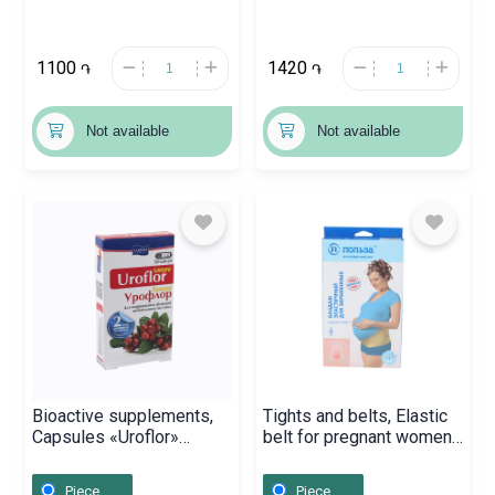
1100
1420
֏
֏
Not available
Not available
Bioactive supplements,
Tights and belts, Elastic
Capsules «Uroflor»
belt for pregnant women
Lamyra, Եվրոմիություն
«Polza» N 2, Բելառուս
Piece
Piece