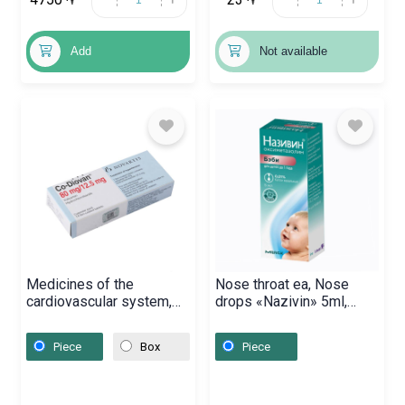
֏
֏
Add
Not available
Medicines of the
Nose throat ea, Nose
cardiovascular system,
drops «Nazivin» 5ml,
Pills «Co-Diovan» 80mg,
Գերմանիա
Իտալիա
Piece
Box
Piece