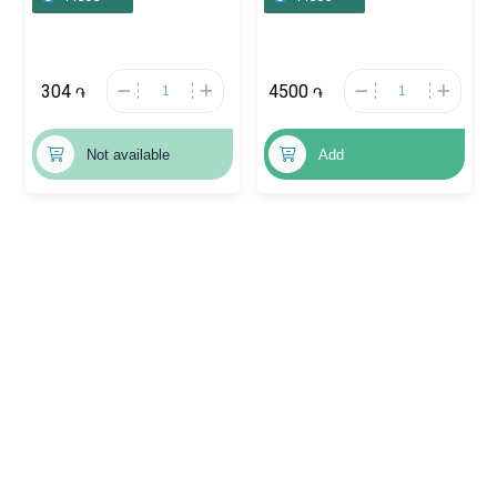
304
4500
֏
֏
Not available
Add