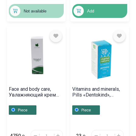
Not available
Add
Face and body care,
Vitamins and minerals,
Увлажняющий крем
Pills «Dentokind»,
«Este Nature» 50 мл,
Շվեյցարիա
Հայաստան
Piece
Piece
4750
23