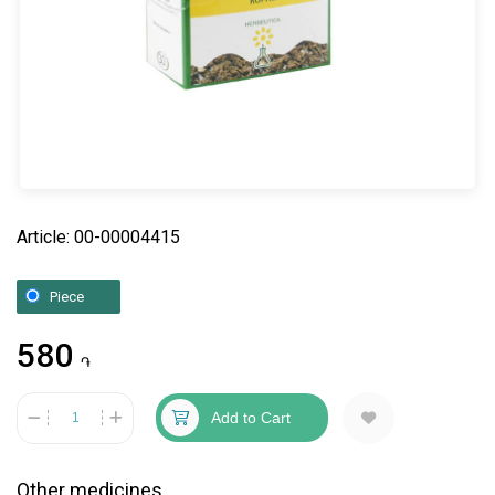
Article: 00-00004415
Piece
580
֏
Add to Cart
Other medicines