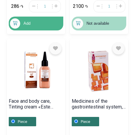
286
2100
֏
֏
Add
Not available
Face and body care,
Medicines of the
Tinting cream «Este
gastrointestinal system,
Nature» SPF 50 / 50ml /
Capsules «Enterofuril»
1, Հայաստան
200mg, Բոսնիա և
Piece
Piece
Հերցոգովինիա