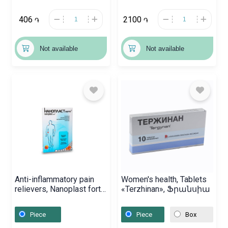
406
2100
֏
֏
Not available
Not available
Anti-inflammatory pain
Women's health, Tablets
relievers, Nanoplast forte
«Terzhinan», Ֆրանսիա
7cm x12cm x 3,
Չինաստան
Piece
Piece
Box