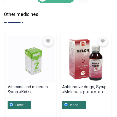
Other medicines
Vitamins and minerals,
Antitussive drugs, Syrup
Syrup «Kidz»,
«Melon», Վրաստան
Ռուսաստան
Piece
Piece