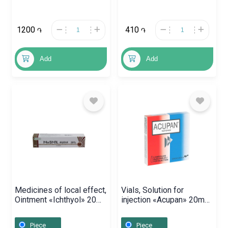
1200
410
֏
֏
Add
Add
Medicines of local effect,
Vials, Solution for
Ointment «Ichthyol» 20%
injection «Acupan» 20mg,
/25g, Հայաստան
Ֆրանսիա
Piece
Piece