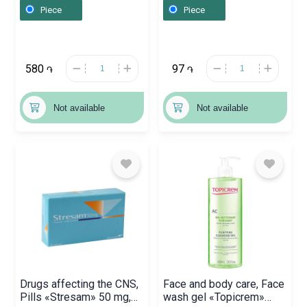
Ռուսաստան
Piece
Piece
580
97
֏
֏
Not available
Not available
Drugs affecting the CNS,
Face and body care, Face
Pills «Stresam» 50 mg,
wash gel «Topicrem»