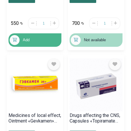
550
700
֏
֏
Add
Not available
Medicines of local effect,
Drugs affecting the CNS,
Ointment «Gevkamen»
Capsules «Topiramate
25g / 5% , Բելառուս
Canon» 25mg,