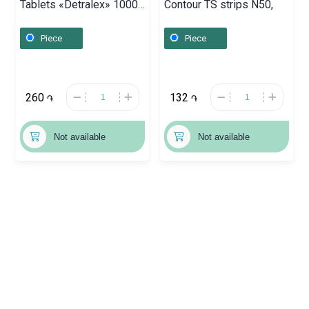
Tablets «Detralex» 1000
Contour TS strips N50,
mg, Ֆրանսիա
Piece
Piece
260
132
֏
֏
Not available
Not available