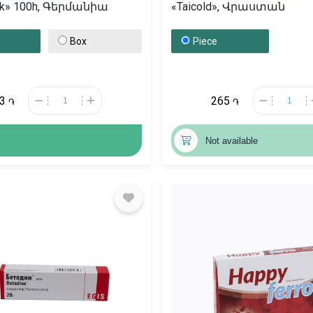
ek» 100h, Գերմանիա
«Taicold», Վրաստան
Box
Piece
13
265
֏
֏
Not available