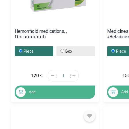
Hemorrhoid medications, ,
Medicines 
Ռուսաստան
«Betadin
Piece
Box
Piece
120
15
֏
Add
Add