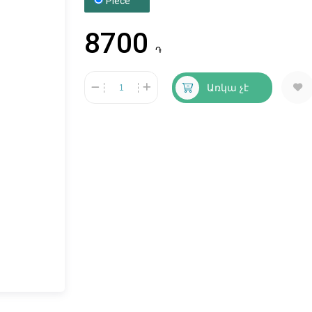
Piece
8700
֏
Առկա չէ