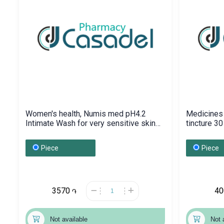
Women's health, Numis med pH4.2
Medicines 
Intimate Wash for very sensitive skin
tincture 
200ml, Գերմանիա
Piece
Piece
3570
4
֏
Not available
Not 