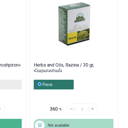
eroshpiron»
Herbs and Oils, Razina / 30 gr,
Հայաստան
Piece
360
֏
Not available