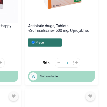
 «Happy
Antibiotic drugs, Tablets
«Sulfasalazine» 500 mg, Սլովենիա
Piece
96
֏
Not available