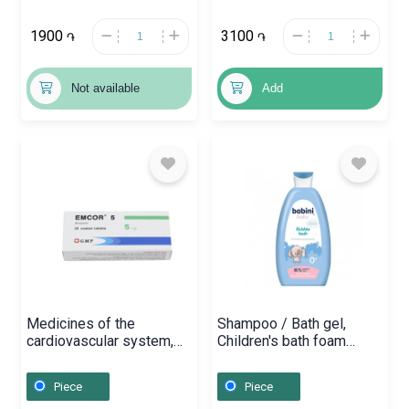
1900
3100
֏
֏
Not available
Add
Medicines of the
Shampoo / Bath gel,
cardiovascular system,
Children's bath foam
Tablets «Emcor» 5 mg,
«Bobini» 300ml,
Վրաստան
Լեհաստան
Piece
Piece