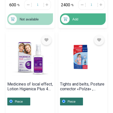
600
2400
֏
֏
Not available
Add
Medicines of local effect,
Tights and belts, Posture
Lotion Higienica Plus 4%
corrector «Polza» ,
/ 60ml, Ռուսաստան
Բելառուս
Piece
Piece