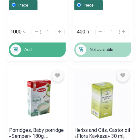
Piece
Piece
1000
400
֏
֏
Add
Not available
Porridges, Baby porridge
Herbs and Oils, Castor oil
«Semper» 180g,
«Flora Kavkaza» 30 ml,