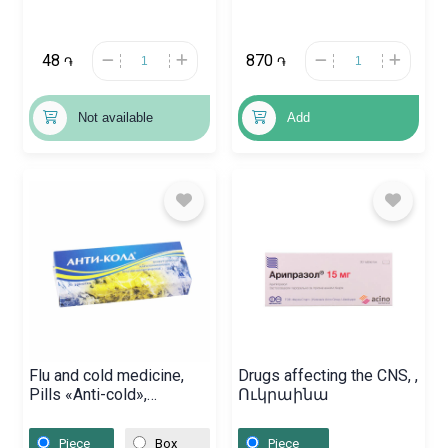
48
870
֏
֏
Not available
Add
Flu and cold medicine,
Drugs affecting the CNS, ,
Pills «Anti-cold»,
Ուկրաինա
Հայաստան
Piece
Box
Piece