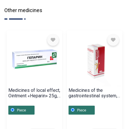
Other medicines
Medicines of local effect,
Medicines of the
Ointment «Heparin» 25g,
gastrointestinal system,
Ռուսաստան
Suspension «Nifuromed»
100ml, Հայաստան
Piece
Piece