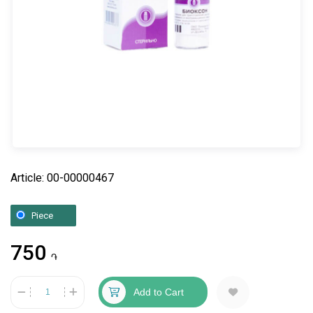
Article: 00-00000467
Piece
750
֏
Add to Cart