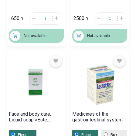
650
2500
֏
֏
Not available
Not available
Face and body care,
Medicines of the
Liquid soap «Este
gastrointestinal system,
Nature» for beavers 125
Capsules «Lactoflor»,
ml, Հայաստան
Բուլղարիա
Piece
Piece
Box