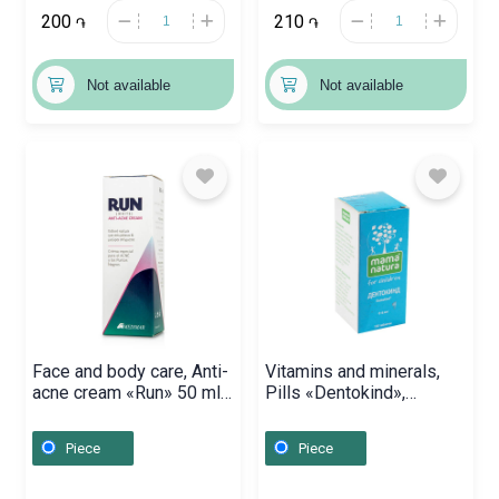
200
210
֏
֏
Not available
Not available
Face and body care, Anti-
Vitamins and minerals,
acne cream «Run» 50 ml,
Pills «Dentokind»,
Հունաստան
Շվեյցարիա
Piece
Piece