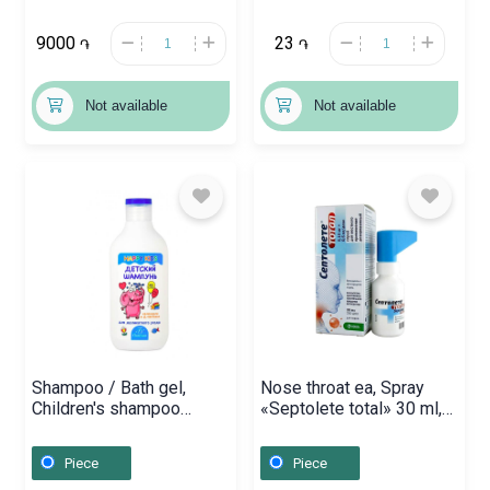
9000
23
֏
֏
Not available
Not available
Shampoo / Bath gel,
Nose throat ea, Spray
Children's shampoo
«Septolete total» 30 ml,
«Happy Kids» 200 ml,
Սլովենիա
Ռուսաստան
Piece
Piece