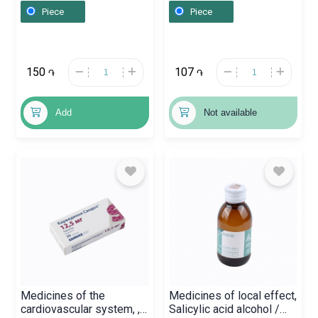
Piece
Piece
150
107
֏
֏
Add
Not available
Medicines of the
Medicines of local effect,
cardiovascular system, ,
Salicylic acid alcohol /