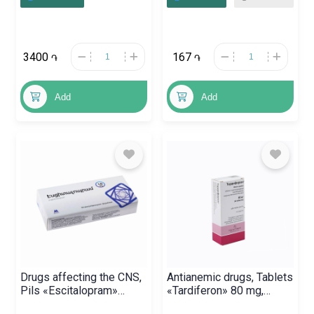
3400
167
֏
֏
Add
Add
Drugs affecting the CNS,
Antianemic drugs, Tablets
Pils «Escitalopram»
«Tardiferon» 80 mg,
10mg, Հայաստան
Ֆրանսիա