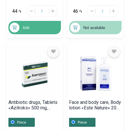
44
46
֏
֏
Add
Not available
Antibiotic drugs, Tablets
Face and body care, Body
«Azitroks» 500 mg,
lotion «Este Nature» 200
Ռուսաստան
ml, Հայաստան
Piece
Piece