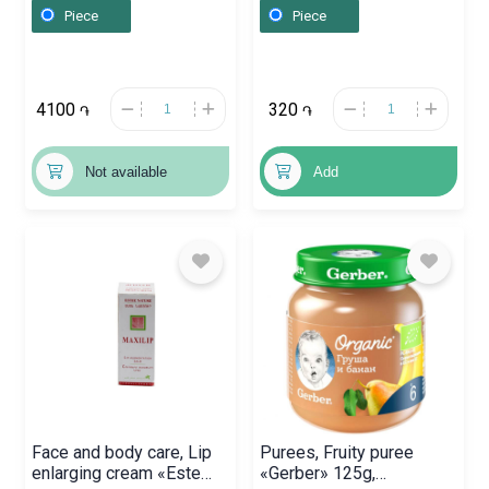
Piece
Piece
4100
320
֏
֏
Not available
Add
Face and body care, Lip
Purees, Fruity puree
enlarging cream «Este
«Gerber» 125g,