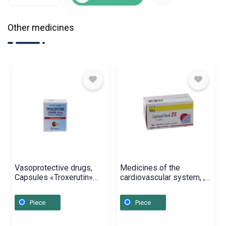
Other medicines
Vasoprotective drugs,
Medicines of the
Capsules «Troxerutin»
cardiovascular system, ,
300mg, Բուլղարիա
Գերմանիա
Piece
Piece