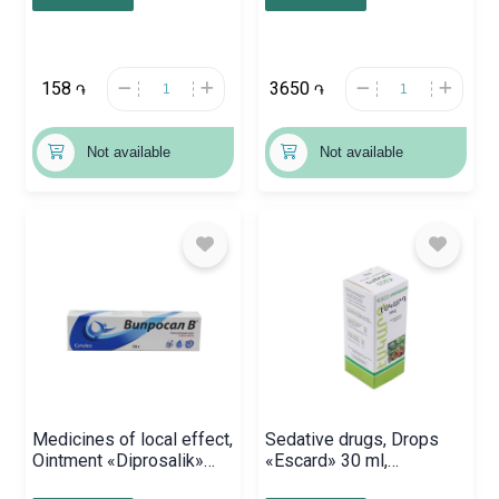
158
3650
֏
֏
Not available
Not available
Medicines of local effect,
Sedative drugs, Drops
Ointment «Diprosalik»
«Escard» 30 ml,
50g, Էստոնիա
Հայաստան