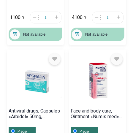
1100
4100
֏
֏
Not available
Not available
Antiviral drugs, Capsules
Face and body care,
«Arbidol» 50mg,
Ointment «Numis med»
Ռուսաստան
50 ml, Գերմանիա
Piece
Piece