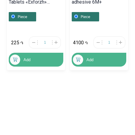
Tablets «Exforzh»
adhesive 6M+
160mg/10mg,
Շվեյցարիա
Piece
Piece
225
4100
֏
֏
Add
Add