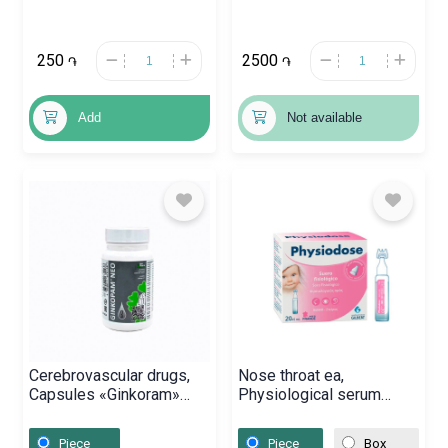
250
2500
֏
֏
Add
Not available
Cerebrovascular drugs,
Nose throat ea,
Capsules «Ginkoram»
Physiological serum
Neo 1000 mg,
«Physiodose» 5ml,
Բուլղարիա
Ֆրանսիա
Piece
Piece
Box