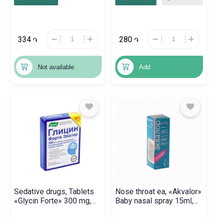
334
280
֏
֏
Not available
Add
Sedative drugs, Tablets
Nose throat ea, «Akvalor»
«Glycin Forte» 300 mg,
Baby nasal spray 15ml,
Ռուսաստան
Ռուսաստան