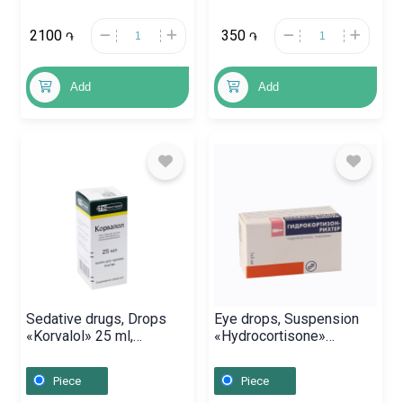
2100
350
֏
֏
Add
Add
Sedative drugs, Drops
Eye drops, Suspension
«Korvalol» 25 ml,
«Hydrocortisone»
Ռուսաստան
125mg/5ml, Վենգրիա
Piece
Piece