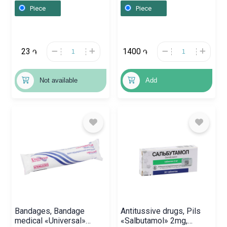
Piece
Piece
23
1400
֏
֏
Not available
Add
Bandages, Bandage
Antitussive drugs, Pils
medical «Universal»
«Salbutamol» 2mg,