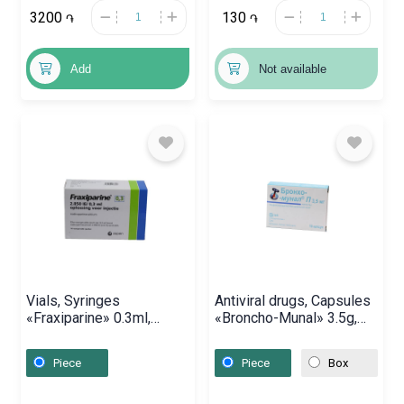
3200
130
֏
֏
Add
Not available
Vials, Syringes
Antiviral drugs, Capsules
«Fraxiparine» 0.3ml,
«Broncho-Munal» 3.5g,
Իռլանդիա
Սլովենիա
Piece
Piece
Box