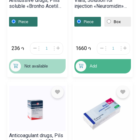
Antitussive drugs, Pills
Vials, Solution for
soluble «Bronho Acetil
injection «Neuromidin»
Cysteine» 1000 mg,
1ml, Բուլղարիա
Ռուսաստան
Piece
Piece
Box
236
1660
֏
֏
Not available
Add
Anticoagulant drugs, Pils