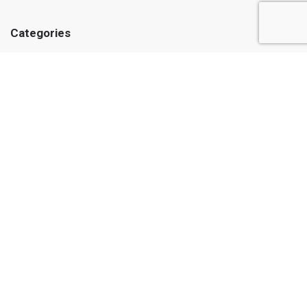
Categories
Medicines
Medical Supplies
Herbs and Oils
Care and hygiene
Information
About us
Public Offer
© Casadel Pharmacy 2026. All rights reserved
Web design and website programming from Astudio