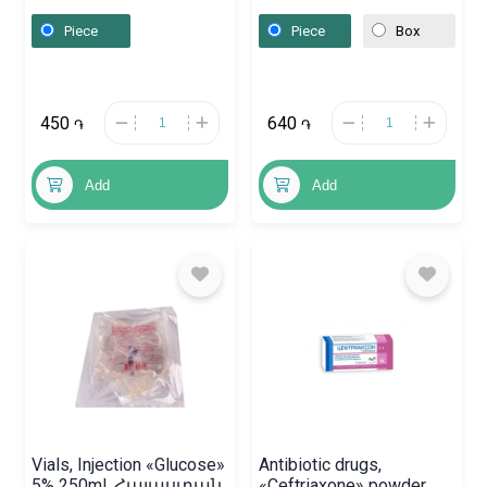
Piece
Piece
Box
450
640
֏
֏
Add
Add
Vials, Injection «Glucose»
Antibiotic drugs,
5% 250ml, Հայաստան
«Ceftriaxone» powder