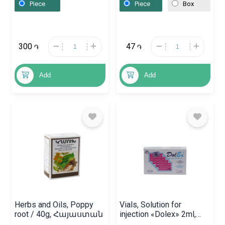
Piece
Piece
Box
300
47
֏
֏
Add
Add
Herbs and Oils, Poppy
Vials, Solution for
root / 40g, Հայաստան
injection «Dolex» 2ml,
Հայաստան