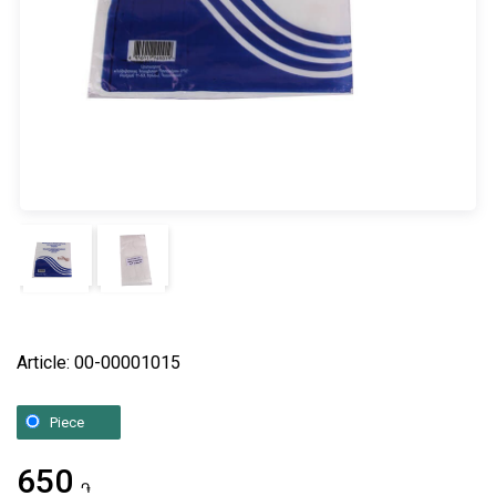
Article: 00-00001015
Piece
650
֏