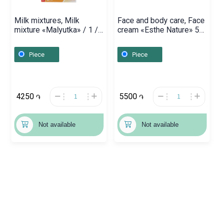
Milk mixtures, Milk
Face and body care, Face
mixture «Malyutka» / 1 /
cream «Esthe Nature» 50
600g, Ռուսաստան
ml, Հայաստան
Piece
Piece
4250
5500
֏
֏
Not available
Not available