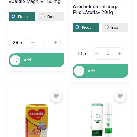
«Cardio Magnil» 150 mg,
Anticholesterol drugs,
Ռուսաստան
Pils «Atoris» 20մգ ,
Piece
Box
Սլովենիա
Piece
Box
28
֏
70
֏
Add
Add