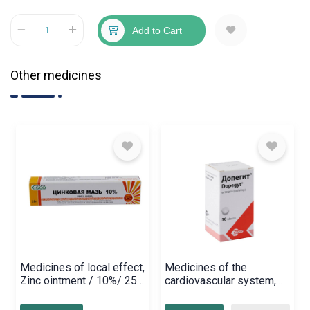
Add to Cart
Other medicines
Medicines of local effect,
Medicines of the
Zinc ointment / 10%/ 25g,
cardiovascular system,
Հայաստան
Pills «Dopegit» 250 mg,
Վենգրիա