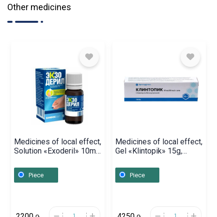
Other medicines
Medicines of local effect,
Medicines of local effect,
Solution «Exoderil» 10ml,
Gel «Klintopik» 15g,
Ավստրիա
Մոլդովա
Piece
Piece
2200
4250
֏
֏