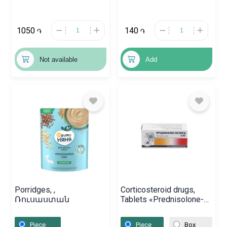
1050
140
֏
֏
Not available
Add
Porridges, ,
Corticosteroid drugs,
Ռուսաստան
Tablets «Prednisolone-
Belmed» 5 mg,
Բելառուս
Piece
Piece
Box