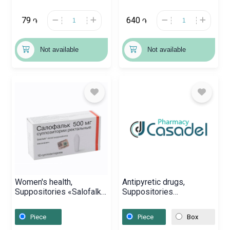
79
640
֏
֏
Not available
Not available
Women's health,
Antipyretic drugs,
Suppositories «Salofalk»
Suppositories
500mg, Շվեյցարիա
«Efferalgan» 80 mg,
Ֆրանսիա
Piece
Piece
Box