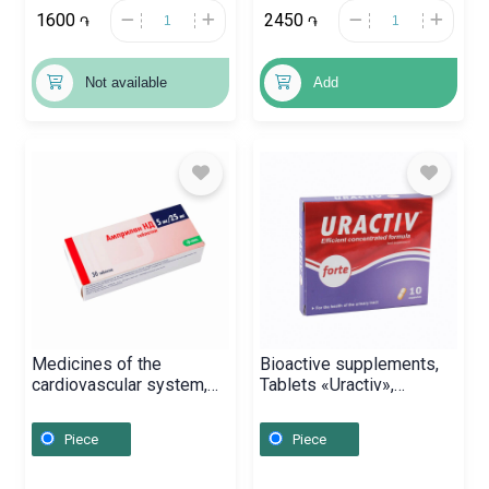
1600
2450
֏
֏
Not available
Add
Medicines of the
Bioactive supplements,
cardiovascular system,
Tablets «Uractiv»,
Pills «Amprilan» 5/25mg,
Ռումինիա
Սլովենիա
Piece
Piece