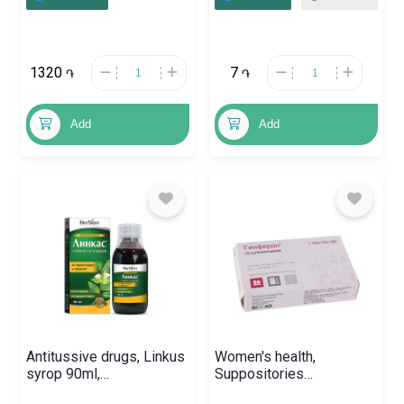
1320
7
֏
֏
Add
Add
Antitussive drugs, Linkus
Women's health,
syrop 90ml,
Suppositories
Պակիստան
«Genferon» ,