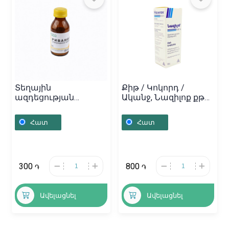
Տեղային
Քիթ / Կոկորդ /
ազդեցության
Ականջ, Նազիլոք քթի
դեղամիջոցներ,
կաթ 0.05% - 10մլ,
Ռիվանոլ փոշի «Esco»
Հայաստան
Հատ
Հատ
0.1գր, Հայաստան
300
800
֏
֏
Ավելացնել
Ավելացնել