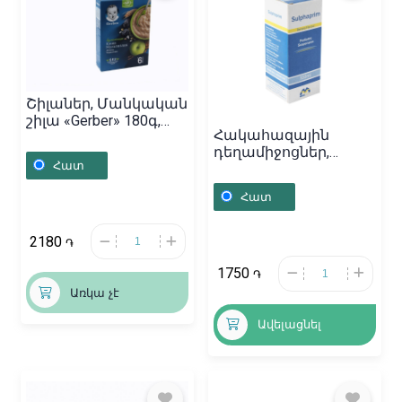
Շիլաներ, Մանկական
շիլա «Gerber» 180գ,
Հակահազային
Ռուսաստան
դեղամիջոցներ,
Հատ
Սուսպենզիա
«Сульфаприм» 100մլ,
Հատ
Հայաստան
2180
֏
1750
֏
Առկա չէ
Ավելացնել