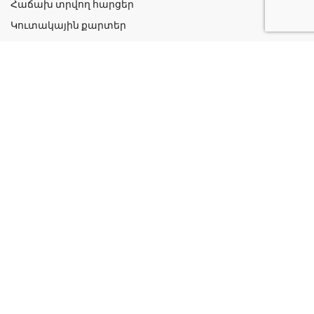
Հաճախ տրվող հարցեր
Կուտակային քարտեր
Շահավետ ակցիաներ
Կոնտակտներ
Գաղտնիության քաղաքականություն
Կատեգորիաներ
Դեղորայք
Բուժական Պարագաներ
Դեղաբույսեր և Յուղեր
Խնամք և Հիգիենա
Մանկական
Ինֆորմացիա