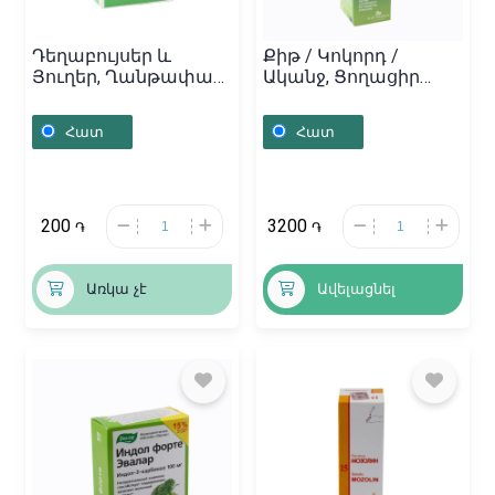
Դեղաբույսեր և
Քիթ / Կոկորդ /
Յուղեր, Ղանթափար
Ականջ, Ցողացիր
/ 30գր, Հայաստան
«Faringo» 25մլ,
Լատվիա
Հատ
Հատ
200
3200
֏
֏
Առկա չէ
Ավելացնել