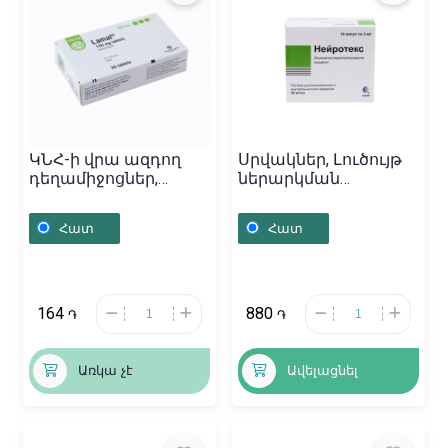
ԿՆՀ-ի վրա ազդող
Սրվակներ, Լուծույթ
դեղամիջոցներ,
ներարկման
Դեղահաբեր «Ламал»
«Нейротекс» 5մլ,
100մգ, Մակեդոնիա
Ռուսաստան
Հատ
Հատ
164
880
֏
֏
Առկա չէ
Ավելացնել