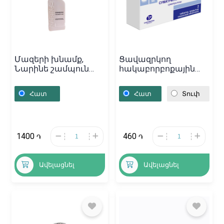
Մազերի խնամք,
Ցավազրկող
Նարինե շամպուն
հակաբորբոքային
յուղոտ մազերի
դեղամիջոցներ,
համար 200մլ,
Դեղահաբեր
Հատ
Հատ
Տուփ
Հայաստան
«Суматриптин» 50մգ,
Ռուսաստան
1400
460
֏
֏
Ավելացնել
Ավելացնել