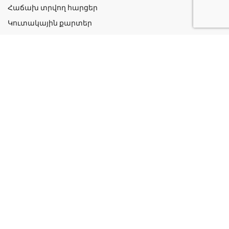
Հաճախ տրվող հարցեր
Կուտակային քարտեր
Շահավետ ակցիաներ
Կոնտակտներ
Գաղտնիության քաղաքականություն
Կատեգորիաներ
Դեղորայք
Բուժական Պարագաներ
Դեղաբույսեր և Յուղեր
Խնամք և Հիգիենա
Մանկական
Ինֆորմացիա