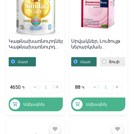
Կաթնախառնուրդներ,
Սրվակներ, Լուծույթ
Կաթնախառնուրդ
ներարկման
«Similac» Gold 2 / 400գ,
«Дексаметазон» 1մլ,
Դանիա
Սլովենիա
Հատ
Հատ
Տուփ
4650
88
֏
֏
Ավելացնել
Ավելացնել