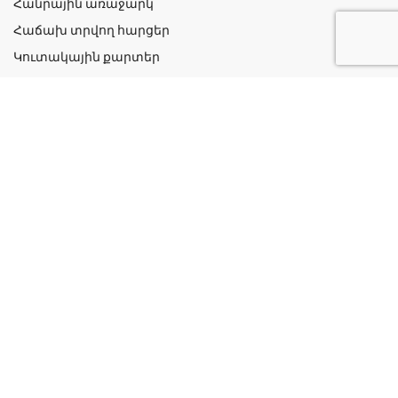
Հանրային առաջարկ
Հաճախ տրվող հարցեր
Կուտակային քարտեր
Շահավետ ակցիաներ
Կոնտակտներ
Գաղտնիության քաղաքականություն
Կատեգորիաներ
Դեղորայք
Բուժական Պարագաներ
Դեղաբույսեր և Յուղեր
Խնամք և Հիգիենա
Մանկական
Ինֆորմացիա