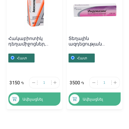
Հակաբիոտիկ
Տեղային
դեղամիջոցներ,
ազդեցության
Դեղափոշի
դեղամիջոցներ,
«Амоксилав» 100մլ,
Քսուք «Индовазин»
Հատ
Հատ
Ավստրիա
45գ, Բուլղարիա
3150
3500
֏
֏
Ավելացնել
Ավելացնել