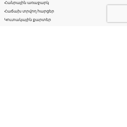
Հանրային առաջարկ
Հաճախ տրվող հարցեր
Կուտակային քարտեր
Շահավետ ակցիաներ
Կոնտակտներ
Գաղտնիության քաղաքականություն
Կատեգորիաներ
Դեղորայք
Բուժական Պարագաներ
Դեղաբույսեր և Յուղեր
Խնամք և Հիգիենա
Մանկական
Ինֆորմացիա