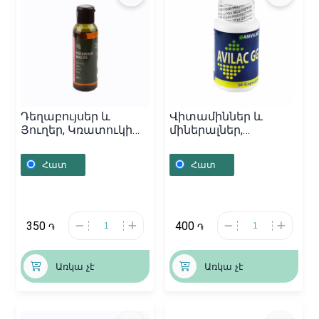
Դեղաբույսեր և
Վիտամիններ և
Յուղեր, Կռատուկի
միներալներ,
յուղ «НМ» 100մլ,
Դեղապատիճներ
Ռուսաստան
«Avilac», ԱՄՆ
Հատ
Հատ
350
400
֏
֏
Առկա չէ
Առկա չէ