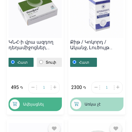
ԿՆՀ-ի վրա ազդող
Քիթ / Կոկորդ /
դեղամիջոցներ,
Ականջ, Լուծույթ
Դեղապատիճներ
«Արծաթացող» 100մլ,
«Ноофен» 250մգ,
Հայաստան
Հատ
Տուփ
Հատ
Լատվիա
495
2300
֏
֏
Ավելացնել
Առկա չէ