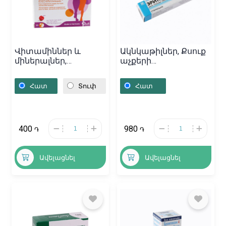
Վիտամիններ և
Ակնկաթիլներ, Քսուք
միներալներ,
աչքերի
Կենսաբանական
«Эритромицин» 10գ,
ակտիվ հավելում
Ռուսաստան
Հատ
Տուփ
Հատ
«Immun Active»,
Գերմանիա
400
980
֏
֏
Ավելացնել
Ավելացնել