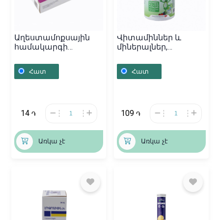
Աղեստամոքսային
Վիտամիններ և
համակարգի
միներալներ,
դեղամիջոցներ,
Վիտամինային
Դեղապատիճներ
համալիր «Calcivit
Հատ
Հատ
«Омепразол» 20մգ,
Kids», Շվեյցարիա
Ռուսաստան
14
109
֏
֏
Առկա չէ
Առկա չէ