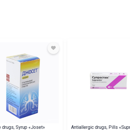
e drugs, Syrup «Joset»
Antiallergic drugs, Pills «Sup