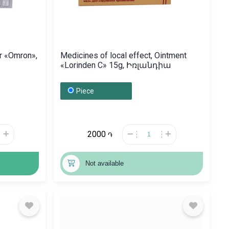
er «Omron»,
Medicines of local effect, Ointment
«Lorinden C» 15g, Իռլանդիա
Piece
2000
֏
Not available