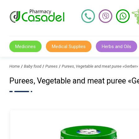
Medicines
Medical Supplies
Herbs and Oils
Home
Baby food
Purees
Purees, Vegetable and meat puree «Gerb
Purees, Vegetable and meat puree 