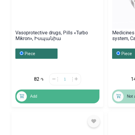
Vasoprotective drugs, Pills «Turbo
Medicines 
Mikron», Իսպանիա
system, C
Ռուսաս
Piece
Piece
82
1
֏
Add
Not 