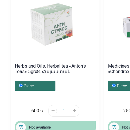
Herbs and Oils, Herbal tea «Anton's
Medicines 
Teas» 5grx8, Հայաստան
«Chondroxi
Ռուսաս
Piece
Piece
600
25
֏
Not available
Not 