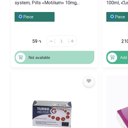
system, Pills «Motilium» 10mg,
100ml, 
Սլովենիա
Piece
Piece
59
21
֏
Not available
Add