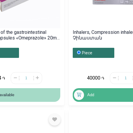
of the gastrointestinal
Inhalers, Compression inhal
apsules «Omeprazole» 20mg,
Չինաստան
տան
Piece
4
40000
֏
֏
available
Add