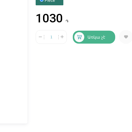
Piece
1030
֏
Առկա չէ