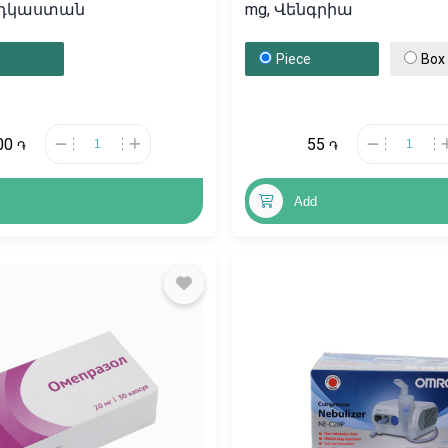
Հնդկաստան
mg, Վենգրիա
Piece
Box
00
55
֏
֏
Add