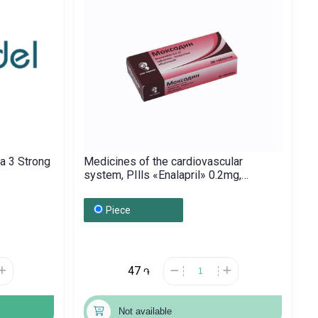
a 3 Strong
Medicines of the cardiovascular
system, PIlls «Enalapril» 0.2mg,
Բելառուս
Piece
47
֏
Not available