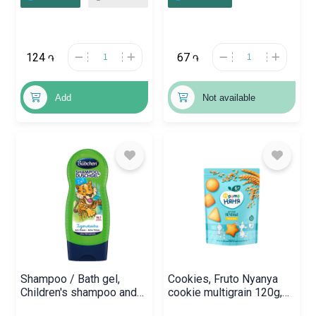
Չեխիա
124
67
֏
֏
Add
Not available
Shampoo / Bath gel,
Cookies, Fruto Nyanya
Children's shampoo and
cookie multigrain 120g,
shower gel «Bubchen»
Ռուսաստան