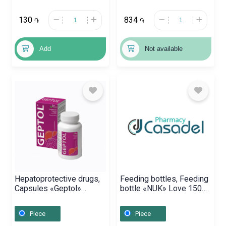
130
834
֏
֏
Add
Not available
Hepatoprotective drugs,
Feeding bottles, Feeding
Capsules «Geptol»
bottle «NUK» Love 150
900mg, ԱՄՆ
ml, Գերմանիա
Piece
Piece