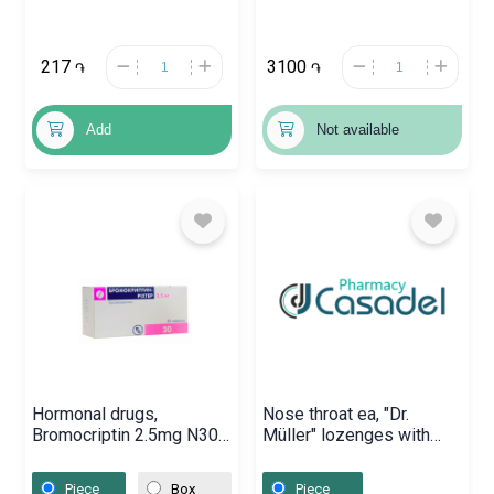
217
3100
֏
֏
Add
Not available
Hormonal drugs,
Nose throat ea, "Dr.
Bromocriptin 2.5mg N30,
Müller" lozenges with
Վենգրիա
icelandic lichen and
vitamin C /sugar-free,
Piece
Box
Piece