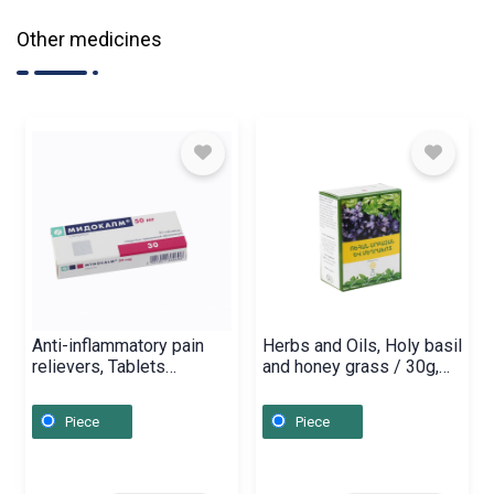
Other medicines
Anti-inflammatory pain
Herbs and Oils, Holy basil
relievers, Tablets
and honey grass / 30g,
«Мидокалм» 50 mg,
Հայաստան
Վենգրիա
Piece
Piece