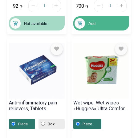
92
700
֏
֏
Not available
Add
Anti-inflammatory pain
Wet wipe, Wet wipes
relievers, Tablets
«Huggies» Ultra Comfort,
«Nalgezin» 275 mg,
Մեծ Բրիտանիա
Սլովենիա
Piece
Box
Piece