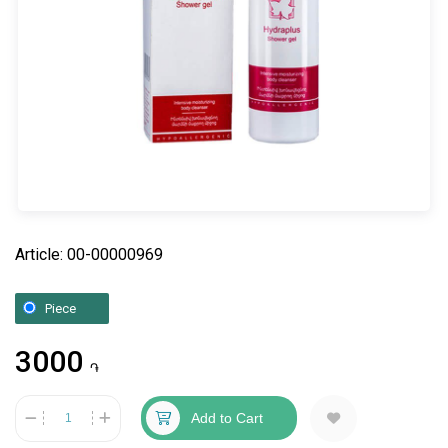
Article: 00-00000969
Piece
3000
֏
Add to Cart