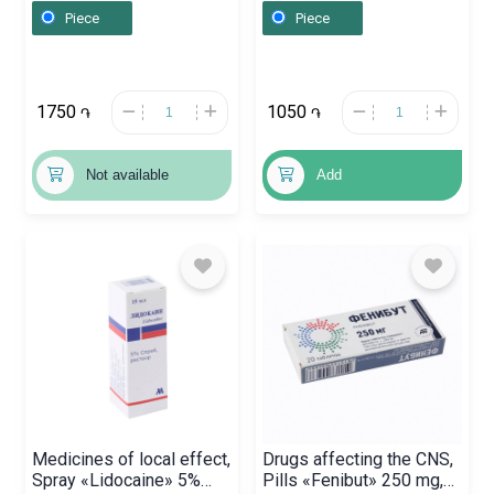
230 ml, Գերմանիա
Piece
Piece
1750
1050
֏
֏
Not available
Add
Medicines of local effect,
Drugs affecting the CNS,
Spray «Lidocaine» 5%
Pills «Fenibut» 250 mg,